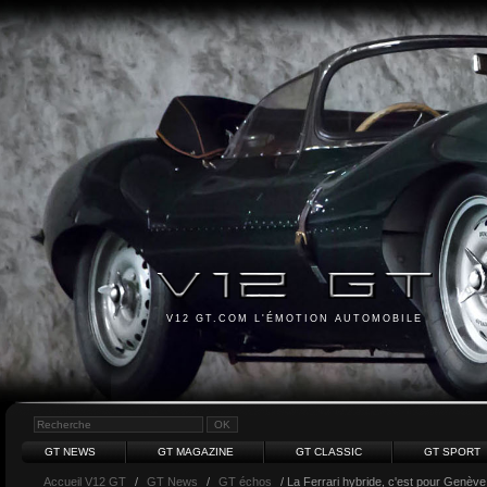
V12 GT.COM L'ÉMOTION AUTOMOBILE
GT NEWS
GT MAGAZINE
GT CLASSIC
GT SPORT
Accueil V12 GT
/
GT News
/
GT échos
/ La Ferrari hybride, c'est pour Genève