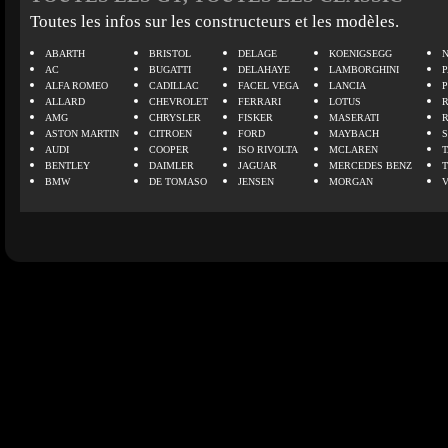
Toutes les infos sur les constructeurs et les modèles.
ABARTH
BRISTOL
DELAGE
KOENIGSEGG
N
AC
BUGATTI
DELAHAYE
LAMBORGHINI
P
ALFA ROMEO
CADILLAC
FACEL VEGA
LANCIA
ALLARD
CHEVROLET
FERRARI
LOTUS
AMG
CHRYSLER
FISKER
MASERATI
ASTON MARTIN
CITROEN
FORD
MAYBACH
AUDI
COOPER
ISO RIVOLTA
MCLAREN
BENTLEY
DAIMLER
JAGUAR
MERCEDES BENZ
BMW
DE TOMASO
JENSEN
MORGAN