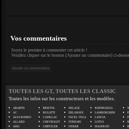
Vos commentaires
Soyez le premier à commenter cet article !
Veuillez cliquer sur le bouton [Ajouter un commentaire] ci-desso
TOUTES LES GT, TOUTES LES CLASSIC
Toutes les infos sur les constructeurs et les modèles.
ABARTH
BRISTOL
DELAGE
KOENIGSEGG
N
AC
BUGATTI
DELAHAYE
LAMBORGHINI
P
ALFA ROMEO
CADILLAC
FACEL VEGA
LANCIA
ALLARD
CHEVROLET
FERRARI
LOTUS
AMG
CHRYSLER
FISKER
MASERATI