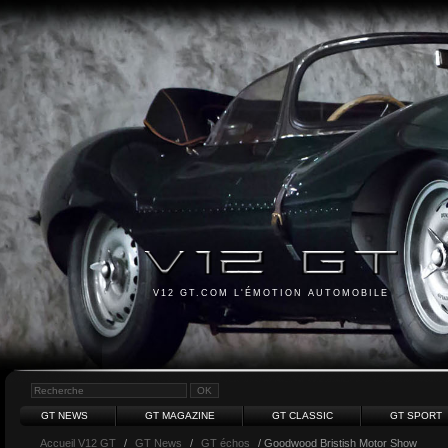
V12 GT.COM L'ÉMOTION AUTOMOBILE
GT NEWS
GT MAGAZINE
GT CLASSIC
GT SPORT
Accueil V12 GT
/
GT News
/
GT échos
/ Goodwood Bristish Motor Show