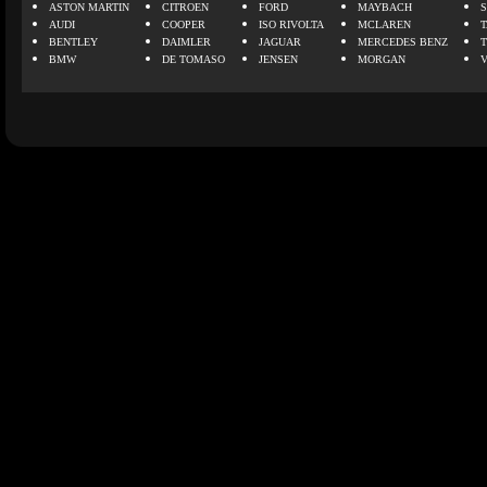
ASTON MARTIN
CITROEN
FORD
MAYBACH
AUDI
COOPER
ISO RIVOLTA
MCLAREN
BENTLEY
DAIMLER
JAGUAR
MERCEDES BENZ
BMW
DE TOMASO
JENSEN
MORGAN