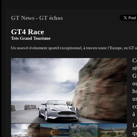
GT News
-
GT échos
GT4 Race
Très Grand Tourisme
Un nouvel événement sportif exceptionnel, à travers toute l’Europe, en GT o
C
r
G
o
h
u
c
à
L
q