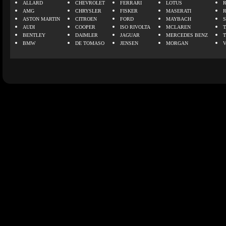
ALLARD
CHEVROLET
FERRARI
LOTUS
AMG
CHRYSLER
FISKER
MASERATI
ASTON MARTIN
CITROEN
FORD
MAYBACH
AUDI
COOPER
ISO RIVOLTA
MCLAREN
BENTLEY
DAIMLER
JAGUAR
MERCEDES BENZ
BMW
DE TOMASO
JENSEN
MORGAN