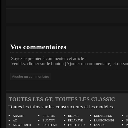
Vos commentaires
Soyez le premier à commenter cet article !
Veuillez cliquer sur le bouton [Ajouter un commentaire] ci-desso
TOUTES LES GT, TOUTES LES CLASSIC
Toutes les infos sur les constructeurs et les modèles.
ABARTH
BRISTOL
DELAGE
KOENIGSEGG
N
AC
BUGATTI
DELAHAYE
LAMBORGHINI
P
ALFA ROMEO
CADILLAC
FACEL VEGA
LANCIA