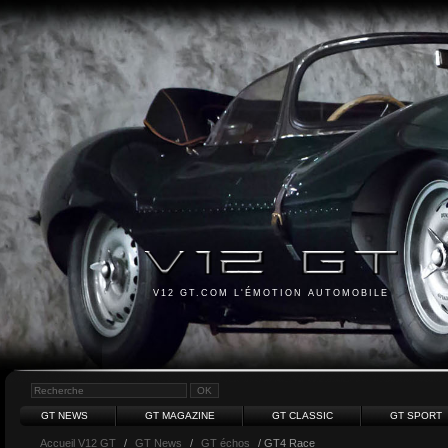
V12 GT.COM L'ÉMOTION AUTOMOBILE
GT NEWS
GT MAGAZINE
GT CLASSIC
GT SPORT
Accueil V12 GT
/
GT News
/
GT échos
/ GT4 Race