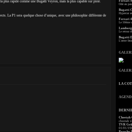
Ferrari 
as la plus rapide comme une Bugatti Veyron, mais la plus capable sur piste.
Ode au pas
Bugatti 
Hypercar a
rects. La P1 sera quelque chose d’unique, avec une philosophie différente de
Ferrari 4
Le 50ème c
Lamborgh
Le retour d
Bugatti 
L'arme fata
GALER
GALER
LA CO
AGEND
DERNI
Cheetah
cheetah v
TVR Grif
01/01/19
Porsche 