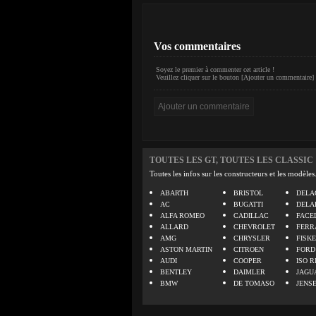
Vos commentaires
Soyez le premier à commenter cet article !
Veuillez cliquer sur le bouton [Ajouter un commentaire] 
TOUTES LES GT, TOUTES LES CLASSIC
Toutes les infos sur les constructeurs et les modèles
ABARTH
BRISTOL
DELA
AC
BUGATTI
DELA
ALFA ROMEO
CADILLAC
FACE
ALLARD
CHEVROLET
FERR
AMG
CHRYSLER
FISK
ASTON MARTIN
CITROEN
FORD
AUDI
COOPER
ISO R
BENTLEY
DAIMLER
JAGU
BMW
DE TOMASO
JENS