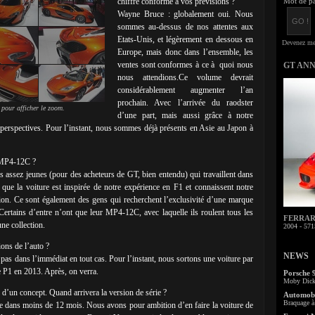
chiffre conforme à vos prévisions ?
Mot de pa
Wayne Bruce : globalement oui. Nous
sommes au-dessus de nos attentes aux
Etats-Unis, et légèrement en dessous en
Europe, mais donc dans l’ensemble, les
ventes sont conformes à ce à quoi nous
GT AN
nous attendions.Ce volume devrait
considérablement augmenter l’an
prochain. Avec l’arrivée du raodster
 pour afficher le zoom.
d’une part, mais aussi grâce à notre
s perspectives. Pour l’instant, nous sommes déjà présents en Asie au Japon à
e MP4-12C ?
assez jeunes (pour des acheteurs de GT, bien entendu) qui travaillent dans
t que la voiture est inspirée de notre expérience en F1 et connaissent notre
ction. Ce sont également des gens qui recherchent l’exclusivité d’une marque
.Certains d’entre n’ont que leur MP4-12C, avec laquelle ils roulent tous les
FERRARI 
une collection.
2004 - 571
ons de l’auto ?
NEWS
 pas dans l’immédiat en tout cas. Pour l’instant, nous sortons une voiture par
e P1 en 2013. Après, on verra.
Porsche 
Moby Dick 
i d’un concept. Quand arrivera la version de série ?
Automobi
Braquage à 
tée dans moins de 12 mois. Nous avons pour ambition d’en faire la voiture de