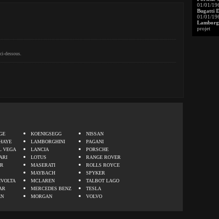
01/01/19
Bugatti 
01/01/19
Lamborgh
projet
ci-dessous.
.
GE
KOENIGSEGG
NISSAN
HAYE
LAMBORGHINI
PAGANI
L VEGA
LANCIA
PORSCHE
ARI
LOTUS
RANGE ROVER
ER
MASERATI
ROLLS ROYCE
MAYBACH
SPYKER
IVOLTA
MCLAREN
TALBOT LAGO
AR
MERCEDES BENZ
TESLA
EN
MORGAN
VOLVO