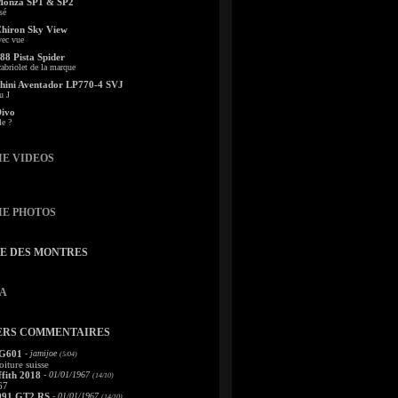
Monza SP1 & SP2
sé
Chiron Sky View
vec vue
88 Pista Spider
abriolet de la marque
ini Aventador LP770-4 SVJ
u J
Divo
le ?
IE VIDEOS
IE PHOTOS
TE DES MONTRES
A
ERS COMMENTAIRES
 G601
- jamijoe
(5/04)
oiture suisse
fith 2018
- 01/01/1967
(14/10)
67
991 GT2 RS
- 01/01/1967
(14/10)