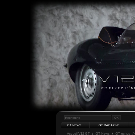
V12 GT.COM L'É
GT NEWS
GT MAGAZINE
Accueil V12 GT
/
GT News
/
GT échos
/ 