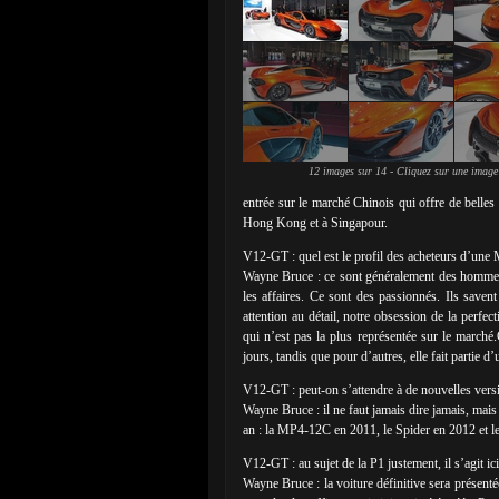
12 images sur 14 - Cliquez sur une image
entrée sur le marché Chinois qui offre de belle
Hong Kong et à Singapour.
V12-GT : quel est le profil des acheteurs d’un
Wayne Bruce : ce sont généralement des hommes 
les affaires. Ce sont des passionnés. Ils saven
attention au détail, notre obsession de la perfe
qui n’est pas la plus représentée sur le marché
jours, tandis que pour d’autres, elle fait partie d’
V12-GT : peut-on s’attendre à de nouvelles versi
Wayne Bruce : il ne faut jamais dire jamais, mais
an : la MP4-12C en 2011, le Spider en 2012 et l
V12-GT : au sujet de la P1 justement, il s’agit ic
Wayne Bruce : la voiture définitive sera présen