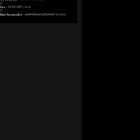
67
Divo
- 01/01/1967
(14/10)
67
ini Aventador
-
madridhouari@hotmail.es
(6/04)