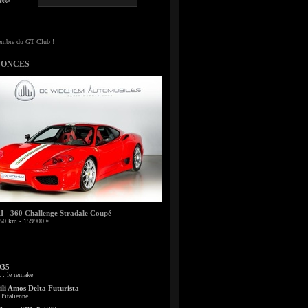
sse
NONCES
- 360 Challenge Stradale Coupé
50 km - 159900 €
935
: le remake
li Amos Delta Futurista
l'italienne