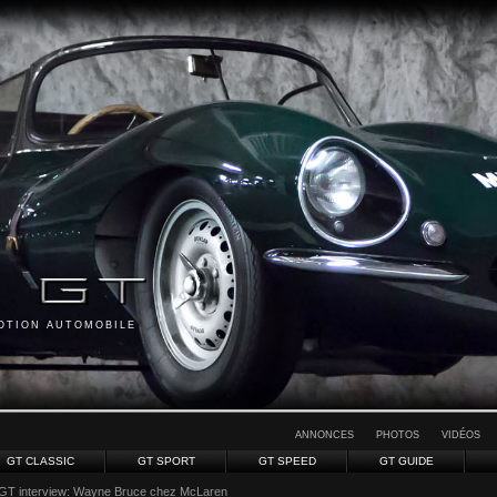
MOTION AUTOMOBILE
ANNONCES
PHOTOS
VIDÉOS
GT CLASSIC
GT SPORT
GT SPEED
GT GUIDE
GT interview: Wayne Bruce chez McLaren