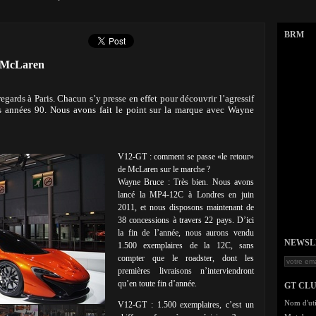
BRM
z McLaren
egards à Paris. Chacun s’y presse en effet pour découvrir l’agressif
es années 90. Nous avons fait le point sur la marque avec Wayne
V12-GT : comment se passe «le retour»
de McLaren sur le marche ?
Wayne Bruce : Très bien. Nous avons
lancé la MP4-12C à Londres en juin
2011, et nous disposons maintenant de
38 concessions à travers 22 pays. D’ici
la fin de l’année, nous aurons vendu
NEWSLET
1.500 exemplaires de la 12C, sans
compter que le roadster, dont les
premières livraisons n’interviendront
qu’en toute fin d’année.
GT CL
Nom d'uti
V12-GT : 1.500 exemplaires, c’est un