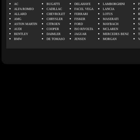
AC
BUGATTI
DELAHAYE
LAMBORGHINI
P
ALFA ROMEO
CADILLAC
FACEL VEGA
LANCIA
ALLARD
CHEVROLET
FERRARI
LOTUS
AMG
CHRYSLER
FISKER
MASERATI
ASTON MARTIN
CITROEN
FORD
MAYBACH
AUDI
COOPER
ISO RIVOLTA
MCLAREN
BENTLEY
DAIMLER
JAGUAR
MERCEDES BENZ
BMW
DE TOMASO
JENSEN
MORGAN