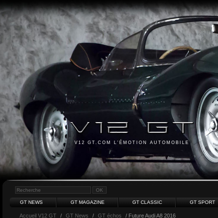
V12 GT.COM L'ÉMOTION AUTOMOBILE
GT NEWS
GT MAGAZINE
GT CLASSIC
GT SPORT
Accueil V12 GT
/
GT News
/
GT échos
/ Future Audi A8 2016