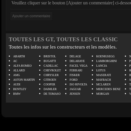
Veuillez cliquer sur le bouton [Ajouter un commentaire] ci-desso
TOUTES LES GT, TOUTES LES CLASSIC
Toutes les infos sur les constructeurs et les modèles.
ABARTH
BRISTOL
DELAGE
KOENIGSEGG
N
AC
BUGATTI
DELAHAYE
LAMBORGHINI
P
ALFA ROMEO
CADILLAC
FACEL VEGA
LANCIA
ALLARD
CHEVROLET
FERRARI
LOTUS
AMG
CHRYSLER
FISKER
MASERATI
ASTON MARTIN
CITROEN
FORD
MAYBACH
AUDI
COOPER
ISO RIVOLTA
MCLAREN
BENTLEY
DAIMLER
JAGUAR
MERCEDES BENZ
BMW
DE TOMASO
JENSEN
MORGAN