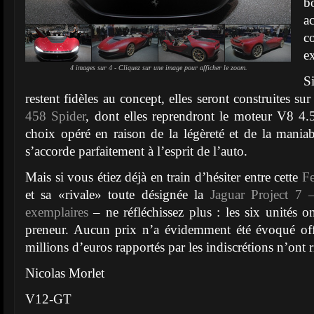
b
a
c
e
4 images sur 4 - Cliquez sur une image pour afficher le zoom.
S
restent fidèles au concept, elles seront construites su
458 Spider
, dont elles reprendront le moteur V8 4
choix opéré en raison de la légèreté et de la maniab
s’accorde parfaitement à l’esprit de l’auto.
Mais si vous étiez déjà en train d’hésiter entre cette
Fe
et sa «rivale» toute désignée la
Jaguar Project 7 –
exemplaires
– ne réfléchissez plus : les six unités o
preneur. Aucun prix n’a évidemment été évoqué offi
millions d’euros rapportés par les indiscrétions n’ont 
Nicolas Morlet
V12-GT