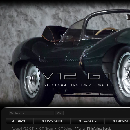
V12 GT.COM L'ÉMOTION AUTOMOBILE
GT NEWS
GT MAGAZINE
GT CLASSIC
GT SPORT
Accueil V12 GT
/
GT News
/
GT échos
/ Ferrari Pininfarina Sergio