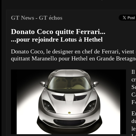
GT News
-
GT échos
Donato Coco quitte Ferrari...
...pour rejoindre Lotus à Hethel
Donato Coco, le designer en chef de Ferrari, vient 
quittant Maranello pour Hethel en Grande Bretagn
Il
c
S
C
F4
E
d
l