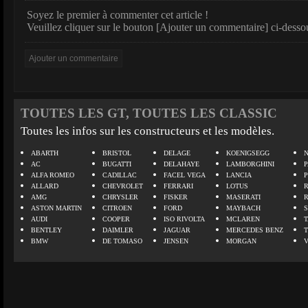
Soyez le premier à commenter cet article !
Veuillez cliquer sur le bouton [Ajouter un commentaire] ci-desso
TOUTES LES GT, TOUTES LES CLASSIC
Toutes les infos sur les constructeurs et les modèles.
ABARTH
BRISTOL
DELAGE
KOENIGSEGG
N
AC
BUGATTI
DELAHAYE
LAMBORGHINI
P
ALFA ROMEO
CADILLAC
FACEL VEGA
LANCIA
ALLARD
CHEVROLET
FERRARI
LOTUS
AMG
CHRYSLER
FISKER
MASERATI
ASTON MARTIN
CITROEN
FORD
MAYBACH
AUDI
COOPER
ISO RIVOLTA
MCLAREN
BENTLEY
DAIMLER
JAGUAR
MERCEDES BENZ
BMW
DE TOMASO
JENSEN
MORGAN