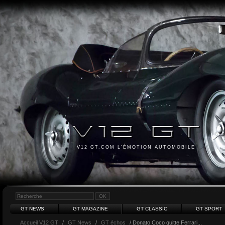
V12 GT.COM L'ÉMOTION AUTOMOBILE
GT NEWS
GT MAGAZINE
GT CLASSIC
GT SPORT
Accueil V12 GT
/
GT News
/
GT échos
/ Donato Coco quitte Ferrari...