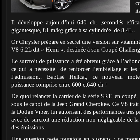
c
it
Il développe aujourd’hui 640 ch. ,secondés effic
gigantesque, 81 m/kg grâce à sa cylindrée de 8.4L .
Or Chrysler prépare en secret une version sur vitami
V8 6.2L dit « Hemi », destinée à son Coupé Challeng
Le surcroit de puissance a été obtenu grâce à l’adjon
ce qui a nécessité de renforcer l’embiellage et les 
l’admission.. Baptisé Hellcat, ce nouveau mote
puissance comprise entre 600 et640 ch !
De quoi relancer la carrier de la série SRT, en coupé
sous le capot de la Jeep Grand Cherokee. Ce V8 irai
la Dodge Viper, lui autorisant des performances tres 
avec de surcroit une réduction non négligeable de 
des émissions.
Une question reste toutefois en suspens : ce moteu