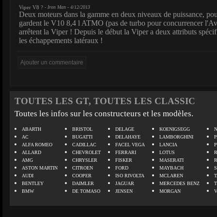
Viper V8 ?
- Iron Man - 4/12/2013
Deux moteurs dans la gamme en deux niveaux de puissance, pour
gardent le V10 8,4 l ATMO (pas de turbo pour concurrencer l'Aven
arrêtent la Viper ! Depuis le début la Viper a deux attributs spéci
les échappements latéraux !
TOUTES LES GT, TOUTES LES CLASSIC
Toutes les infos sur les constructeurs et les modèles.
ABARTH
BRISTOL
DELAGE
KOENIGSEGG
N
AC
BUGATTI
DELAHAYE
LAMBORGHINI
P
ALFA ROMEO
CADILLAC
FACEL VEGA
LANCIA
ALLARD
CHEVROLET
FERRARI
LOTUS
AMG
CHRYSLER
FISKER
MASERATI
ASTON MARTIN
CITROEN
FORD
MAYBACH
AUDI
COOPER
ISO RIVOLTA
MCLAREN
BENTLEY
DAIMLER
JAGUAR
MERCEDES BENZ
BMW
DE TOMASO
JENSEN
MORGAN