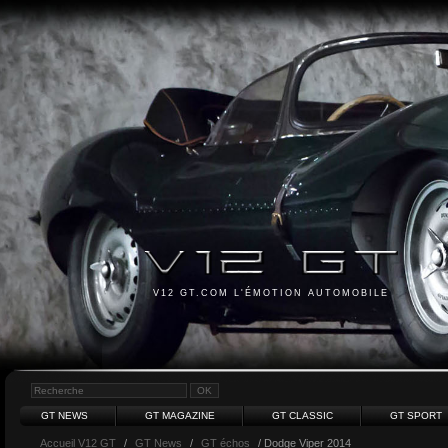
V12 GT.COM L'ÉMOTION AUTOMOBILE
GT NEWS
GT MAGAZINE
GT CLASSIC
GT SPORT
Accueil V12 GT
/
GT News
/
GT échos
/ Dodge Viper 2014