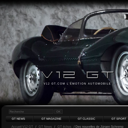
V12 GT.COM L'ÉMOTION AUTOMOBILE
GT NEWS
GT MAGAZINE
GT CLASSIC
GT SPORT
Accueil V12 GT
/
GT News
/
GT échos
/ Des nouvelles de Jürgen Schremp