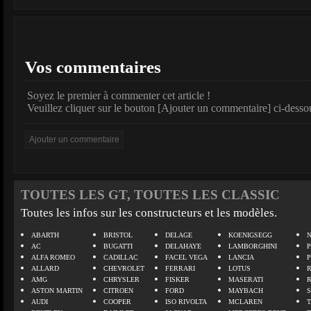
Vos commentaires
Soyez le premier à commenter cet article !
Veuillez cliquer sur le bouton [Ajouter un commentaire] ci-desso
TOUTES LES GT, TOUTES LES CLASSIC
Toutes les infos sur les constructeurs et les modèles.
ABARTH
BRISTOL
DELAGE
KOENIGSEGG
N
AC
BUGATTI
DELAHAYE
LAMBORGHINI
P
ALFA ROMEO
CADILLAC
FACEL VEGA
LANCIA
ALLARD
CHEVROLET
FERRARI
LOTUS
AMG
CHRYSLER
FISKER
MASERATI
ASTON MARTIN
CITROEN
FORD
MAYBACH
AUDI
COOPER
ISO RIVOLTA
MCLAREN