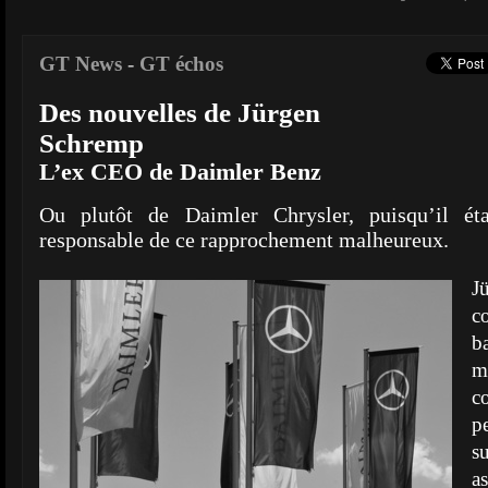
GT News
-
GT échos
Des nouvelles de Jürgen
Schremp
L’ex CEO de Daimler Benz
Ou plutôt de Daimler Chrysler, puisqu’il ét
responsable de ce rapprochement malheureux.
J
c
b
mi
co
p
s
a