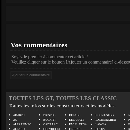
Vos commentaires
Soyez le premier à commenter cet article !
Veuillez cliquer sur le bouton [Ajouter un commentaire] ci-desso
TOUTES LES GT, TOUTES LES CLASSIC
Toutes les infos sur les constructeurs et les modèles.
ABARTH
BRISTOL
DELAGE
KOENIGSEGG
N
AC
BUGATTI
DELAHAYE
LAMBORGHINI
P
ALFA ROMEO
CADILLAC
FACEL VEGA
LANCIA
ALLARD
CHEVROLET
FERRARI
LOTUS