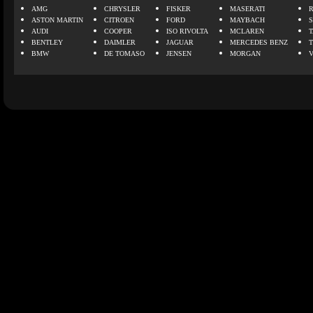
AMG
CHRYSLER
FISKER
MASERATI
ASTON MARTIN
CITROEN
FORD
MAYBACH
AUDI
COOPER
ISO RIVOLTA
MCLAREN
BENTLEY
DAIMLER
JAGUAR
MERCEDES BENZ
BMW
DE TOMASO
JENSEN
MORGAN