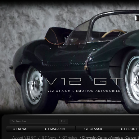
V12 GT.COM L'ÉMOTION AUTOMOBILE
GT NEWS
GT MAGAZINE
GT CLASSIC
GT SPORT
Accueil V12 GT
/
GT News
/
GT échos
/ Chevrolet Camaro American Cancer S