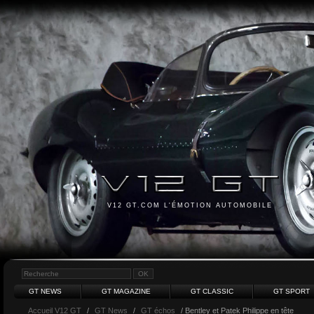
V12 GT.COM L'ÉMOTION AUTOMOBILE
GT NEWS
GT MAGAZINE
GT CLASSIC
GT SPORT
Accueil V12 GT
/
GT News
/
GT échos
/ Bentley et Patek Philippe en tête