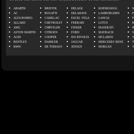
ABARTH
BRISTOL
DELAGE
KOENIGSEGG
N
AC
BUGATTI
DELAHAYE
LAMBORGHINI
P
ALFA ROMEO
CADILLAC
FACEL VEGA
LANCIA
ALLARD
CHEVROLET
FERRARI
LOTUS
AMG
CHRYSLER
FISKER
MASERATI
ASTON MARTIN
CITROEN
FORD
MAYBACH
AUDI
COOPER
ISO RIVOLTA
MCLAREN
BENTLEY
DAIMLER
JAGUAR
MERCEDES BENZ
BMW
DE TOMASO
JENSEN
MORGAN