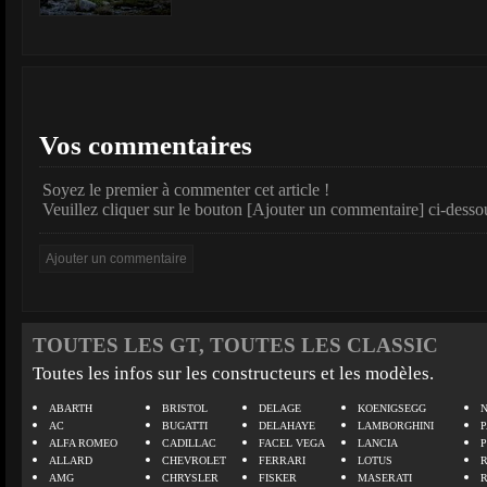
Vos commentaires
Soyez le premier à commenter cet article !
Veuillez cliquer sur le bouton [Ajouter un commentaire] ci-desso
TOUTES LES GT, TOUTES LES CLASSIC
Toutes les infos sur les constructeurs et les modèles.
ABARTH
BRISTOL
DELAGE
KOENIGSEGG
N
AC
BUGATTI
DELAHAYE
LAMBORGHINI
P
ALFA ROMEO
CADILLAC
FACEL VEGA
LANCIA
ALLARD
CHEVROLET
FERRARI
LOTUS
AMG
CHRYSLER
FISKER
MASERATI