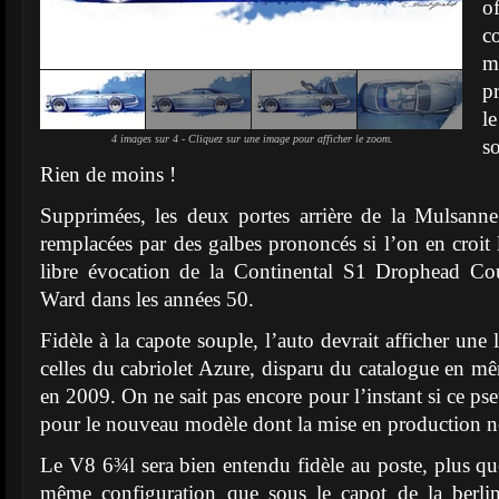
of
c
p
le
4 images sur 4 - Cliquez sur une image pour afficher le zoom.
s
Rien de moins !
Supprimées, les deux portes arrière de la Mulsann
remplacées par des galbes prononcés si l’on en croit 
libre évocation de la Continental S1 Drophead Co
Ward dans les années 50.
Fidèle à la capote souple, l’auto devrait afficher une 
celles du cabriolet Azure, disparu du catalogue en 
en 2009. On ne sait pas encore pour l’instant si ce p
pour le nouveau modèle dont la mise en production ne 
Le V8 6¾l sera bien entendu fidèle au poste, plus q
même configuration que sous le capot de la berli