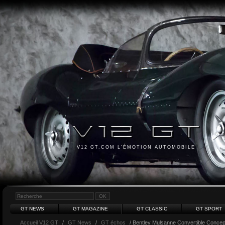
V12 GT.COM L'ÉMOTION AUTOMOBILE
GT NEWS
GT MAGAZINE
GT CLASSIC
GT SPORT
Accueil V12 GT
/
GT News
/
GT échos
/ Bentley Mulsanne Convertible Concep