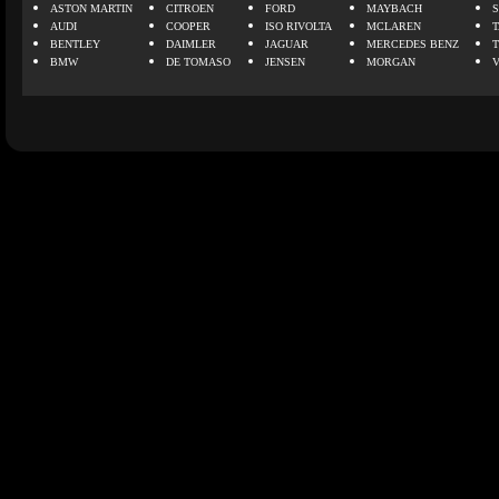
ASTON MARTIN
CITROEN
FORD
MAYBACH
AUDI
COOPER
ISO RIVOLTA
MCLAREN
BENTLEY
DAIMLER
JAGUAR
MERCEDES BENZ
BMW
DE TOMASO
JENSEN
MORGAN