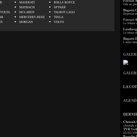
Ferrari 
ER
MASERATI
ROLLS ROYCE
Ode au pas
MAYBACH
SPYKER
Bugatti 
IVOLTA
MCLAREN
TALBOT LAGO
Hypercar a
AR
MERCEDES BENZ
TESLA
Ferrari 4
EN
MORGAN
VOLVO
Le 50ème c
Lamborgh
Le retour d
Bugatti 
L'arme fata
GALER
GALER
LA CO
AGEND
DERNI
Cheetah
cheetah v
TVR Grif
01/01/19
Porsche 