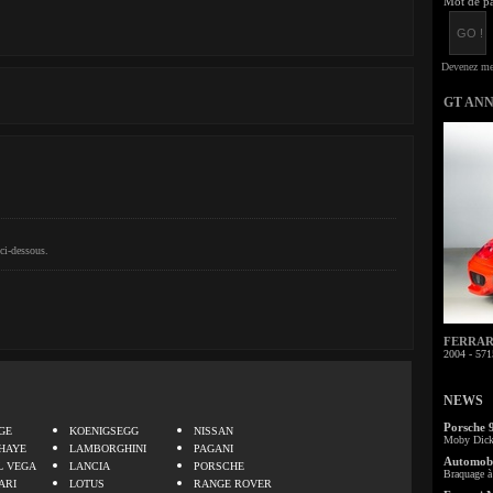
Mot de pa
GT AN
ci-dessous.
FERRARI 
2004 - 571
NEWS
.
Porsche 
GE
KOENIGSEGG
NISSAN
Moby Dick 
HAYE
LAMBORGHINI
PAGANI
Automobi
L VEGA
LANCIA
PORSCHE
Braquage à 
ARI
LOTUS
RANGE ROVER