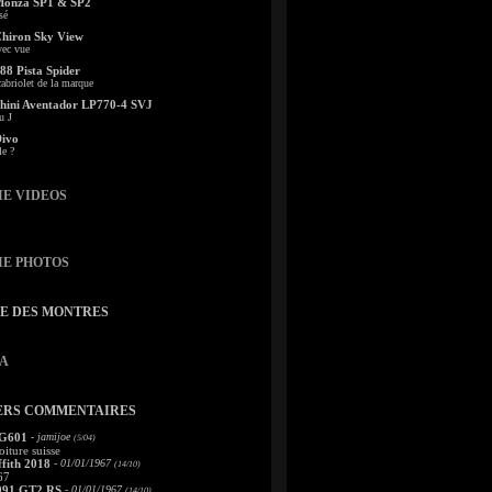
Monza SP1 & SP2
sé
Chiron Sky View
vec vue
88 Pista Spider
abriolet de la marque
ini Aventador LP770-4 SVJ
u J
Divo
le ?
IE VIDEOS
IE PHOTOS
TE DES MONTRES
A
ERS COMMENTAIRES
 G601
- jamijoe
(5/04)
oiture suisse
fith 2018
- 01/01/1967
(14/10)
67
991 GT2 RS
- 01/01/1967
(14/10)