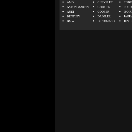
AMG
CHRYSLER
FISK
ASTON MARTIN
CITROEN
FORD
AUDI
COOPER
ISO R
BENTLEY
DAIMLER
JAGU
BMW
DE TOMASO
JENS