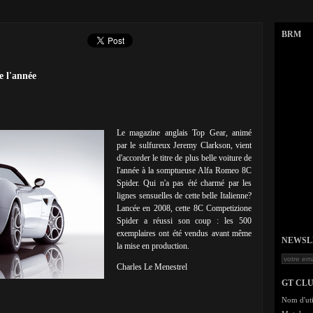
BRM
e l'année
Le magazine anglais Top Gear, animé
par le sulfureux Jeremy Clarkson, vient
d'accorder le titre de plus belle voiture de
l'année à la somptueuse Alfa Romeo 8C
Spider. Qui n'a pas été charmé par les
lignes sensuelles de cette belle Italienne?
Lancée en 2008, cette 8C Competizione
Spider a réussi son coup : les 500
exemplaires ont été vendus avant même
NEWSLET
la mise en production.
Charles Le Menestrel
GT CL
Nom d'uti