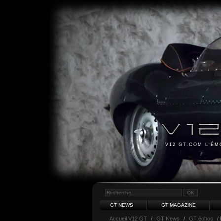
V12 GT.COM L'É
GT NEWS
GT MAGAZINE
Accueil V12 GT
/
GT News
/
GT échos
/ 