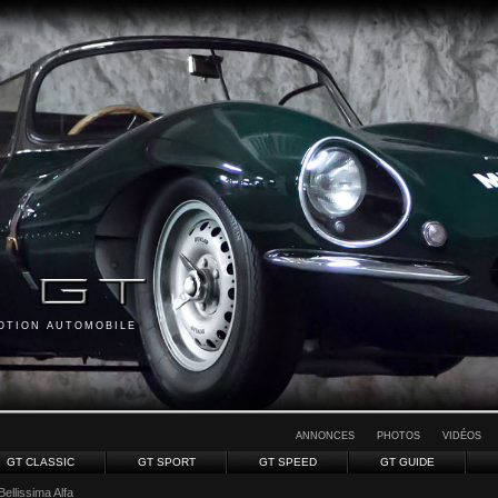
MOTION AUTOMOBILE
ANNONCES
PHOTOS
VIDÉOS
GT CLASSIC
GT SPORT
GT SPEED
GT GUIDE
Bellissima Alfa