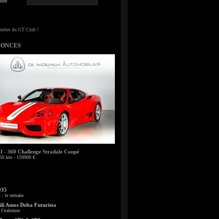
sse
NONCES
- 360 Challenge Stradale Coupé
50 km - 159900 €
935
: le remake
li Amos Delta Futurista
l'italienne