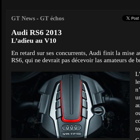
GT News
-
GT échos
Audi RS6 2013
L’adieu au V10
En retard sur ses concurrents, Audi finit la mise 
RS6, qui ne devrait pas décevoir las amateurs de br
L
l
n
u
a
o
c
to