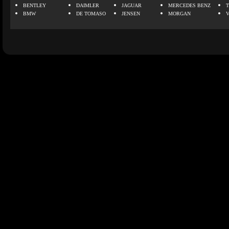
BENTLEY
DAIMLER
JAGUAR
MERCEDES BENZ
BMW
DE TOMASO
JENSEN
MORGAN