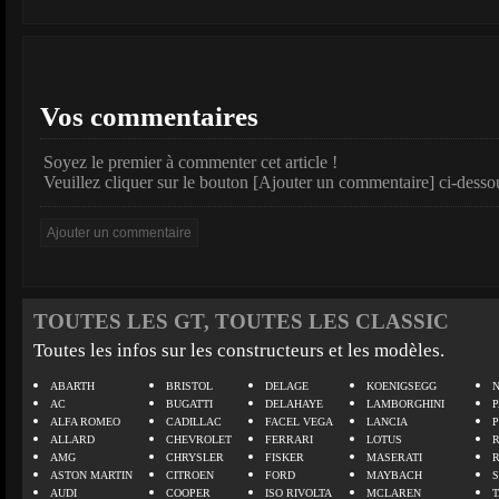
Vos commentaires
Soyez le premier à commenter cet article !
Veuillez cliquer sur le bouton [Ajouter un commentaire] ci-desso
TOUTES LES GT, TOUTES LES CLASSIC
Toutes les infos sur les constructeurs et les modèles.
ABARTH
BRISTOL
DELAGE
KOENIGSEGG
N
AC
BUGATTI
DELAHAYE
LAMBORGHINI
P
ALFA ROMEO
CADILLAC
FACEL VEGA
LANCIA
ALLARD
CHEVROLET
FERRARI
LOTUS
AMG
CHRYSLER
FISKER
MASERATI
ASTON MARTIN
CITROEN
FORD
MAYBACH
AUDI
COOPER
ISO RIVOLTA
MCLAREN