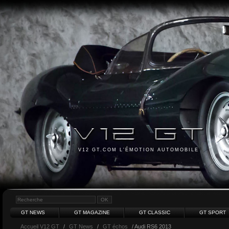
V12 GT.COM L'ÉMOTION AUTOMOBILE
GT NEWS
GT MAGAZINE
GT CLASSIC
GT SPORT
Accueil V12 GT
/
GT News
/
GT échos
/ Audi RS6 2013