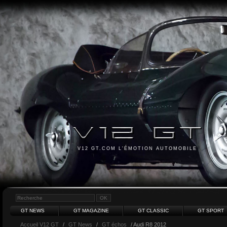
V12 GT.COM L'ÉMOTION AUTOMOBILE
GT NEWS
GT MAGAZINE
GT CLASSIC
GT SPORT
Accueil V12 GT
/
GT News
/
GT échos
/ Audi R8 2012