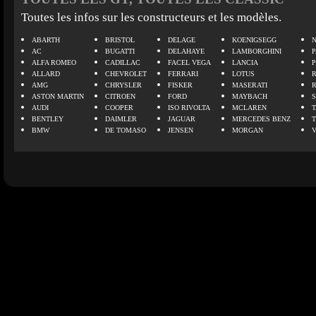
Toutes les infos sur les constructeurs et les modèles.
ABARTH
BRISTOL
DELAGE
KOENIGSEGG
N
AC
BUGATTI
DELAHAYE
LAMBORGHINI
P
ALFA ROMEO
CADILLAC
FACEL VEGA
LANCIA
ALLARD
CHEVROLET
FERRARI
LOTUS
AMG
CHRYSLER
FISKER
MASERATI
ASTON MARTIN
CITROEN
FORD
MAYBACH
AUDI
COOPER
ISO RIVOLTA
MCLAREN
BENTLEY
DAIMLER
JAGUAR
MERCEDES BENZ
BMW
DE TOMASO
JENSEN
MORGAN