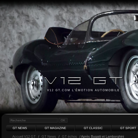
V12 GT.COM L'ÉMOTION AUTOMOBILE
GT NEWS
GT MAGAZINE
GT CLASSIC
GT SPORT
Accueil V12 GT
/
GT News
/
GT échos
/ Après Bugatti et Lamborghini