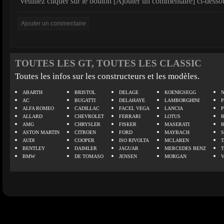
Veuillez cliquer sur le bouton [Ajouter un commentaire] ci-desso
TOUTES LES GT, TOUTES LES CLASSIC
Toutes les infos sur les constructeurs et les modèles.
ABARTH
BRISTOL
DELAGE
KOENIGSEGG
N
AC
BUGATTI
DELAHAYE
LAMBORGHINI
P
ALFA ROMEO
CADILLAC
FACEL VEGA
LANCIA
ALLARD
CHEVROLET
FERRARI
LOTUS
AMG
CHRYSLER
FISKER
MASERATI
ASTON MARTIN
CITROEN
FORD
MAYBACH
AUDI
COOPER
ISO RIVOLTA
MCLAREN
BENTLEY
DAIMLER
JAGUAR
MERCEDES BENZ
BMW
DE TOMASO
JENSEN
MORGAN