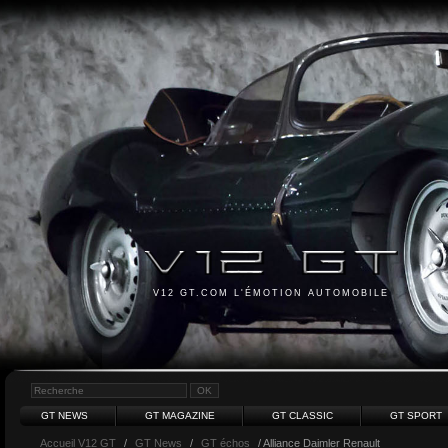
V12 GT.COM L'ÉMOTION AUTOMOBILE
GT NEWS
GT MAGAZINE
GT CLASSIC
GT SPORT
Accueil V12 GT
/
GT News
/
GT échos
/ Alliance Daimler Renault