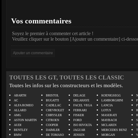
Vos commentaires
Soyez le premier à commenter cet article !
Veuillez cliquer sur le bouton [Ajouter un commentaire] ci-desso
TOUTES LES GT, TOUTES LES CLASSIC
Toutes les infos sur les constructeurs et les modèles.
ABARTH
BRISTOL
DELAGE
KOENIGSEGG
N
AC
BUGATTI
DELAHAYE
LAMBORGHINI
P
ALFA ROMEO
CADILLAC
FACEL VEGA
LANCIA
ALLARD
CHEVROLET
FERRARI
LOTUS
AMG
CHRYSLER
FISKER
MASERATI
ASTON MARTIN
CITROEN
FORD
MAYBACH
AUDI
COOPER
ISO RIVOLTA
MCLAREN
BENTLEY
DAIMLER
JAGUAR
MERCEDES BENZ
BMW
DE TOMASO
JENSEN
MORGAN