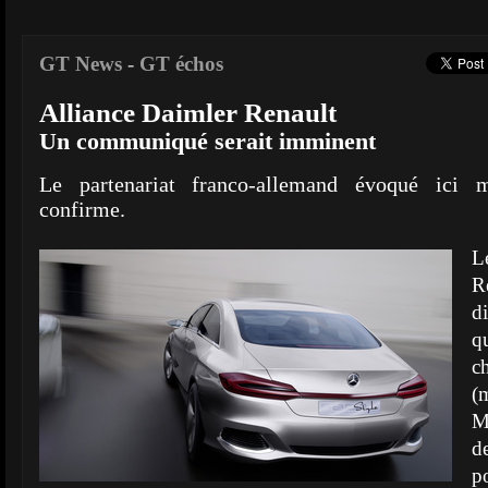
GT News
-
GT échos
Alliance Daimler Renault
Un communiqué serait imminent
Le partenariat franco-allemand évoqué ici
confirme.
L
R
d
q
c
(
M
d
p