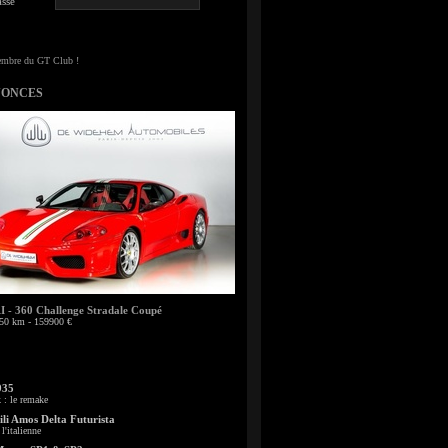
sse
NONCES
- 360 Challenge Stradale Coupé
50 km - 159900 €
935
: le remake
li Amos Delta Futurista
l'italienne