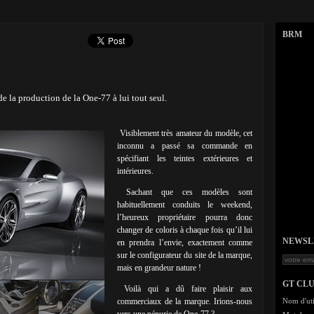
BRM
de la production de la One-77 à lui tout seul.
Visiblement très amateur du modèle, cet
inconnu a passé sa commande en
spécifiant les teintes extérieures et
intérieures.
Sachant que ces modèles sont
habituellement conduits le weekend,
l’heureux propriétaire pourra donc
changer de coloris à chaque fois qu’il lui
NEWSLET
en prendra l’envie, exactement comme
sur le configurateur du site de la marque,
mais en grandeur nature !
GT CL
Voilà qui a dû faire plaisir aux
commerciaux de la marque. Irions-nous
Nom d'uti