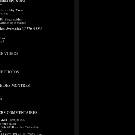
Monza SP1 & SP2
sé
Chiron Sky View
vec vue
88 Pista Spider
abriolet de la marque
ini Aventador LP770-4 SVJ
u J
Divo
le ?
IE VIDEOS
IE PHOTOS
TE DES MONTRES
A
ERS COMMENTAIRES
 G601
- jamijoe
(5/04)
oiture suisse
fith 2018
- 01/01/1967
(14/10)
67
991 GT2 RS
- 01/01/1967
(14/10)