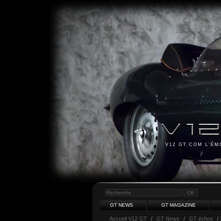
V12 GT.COM L'É
GT NEWS
GT MAGAZINE
Accueil V12 GT
/
GT News
/
GT échos
/ 