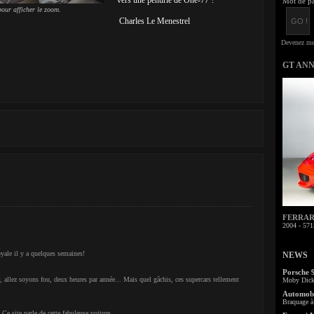
vers une pénurie de One-77 ?
Mot de pa
our afficher le zoom.
Charles Le Menestrel
GT AN
FERRARI 
2004 - 571
oyale il y a quelques semaines!
NEWS
Porsche 
, allez soyons fou, deux heures par année... Mais quel gâchis, ces supercars tellement
Moby Dick 
Automobi
Braquage à 
 Ce site parle de cette fabuleuse voiture