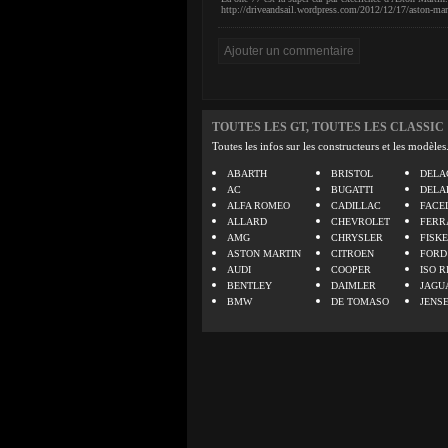
http://driveandsail.wordpress.com/2012/12/17/aston-mar
TOUTES LES GT, TOUTES LES CLASSIC
Toutes les infos sur les constructeurs et les modèles
ABARTH
BRISTOL
DELA
AC
BUGATTI
DELA
ALFA ROMEO
CADILLAC
FACE
ALLARD
CHEVROLET
FERR
AMG
CHRYSLER
FISK
ASTON MARTIN
CITROEN
FORD
AUDI
COOPER
ISO R
BENTLEY
DAIMLER
JAGU
BMW
DE TOMASO
JENS