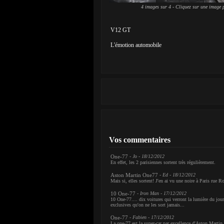
4 images sur 4 - Cliquez sur une image p
V12 GT
L'émotion automobile
Vos commentaires
One-77
- Jo - 18/12/2012
En effet, les 2 parisiennes sortent très régulièrement.
Aston Martin One77
- Ed - 18/12/2012
Mais si, elles sortent! J'en ai vu une noire à Paris rue R
10 One-77
- Iron Man - 17/12/2012
10 One-77.... dix voitures qui verront la lumière du jour
exclusives qu'on ne les sort jamais...
One-77
- Fabien - 17/12/2012
La one-77 est la super-car par excellence d'Aston Martin.