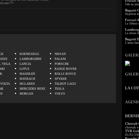
Ferrari 
tin-one-77/
Ode au pas
Bugatti 
Hypercar a
Ferrari 4
Le 50ème c
Lamborgh
Le retour d
Bugatti 
L'arme fata
.
GE
KOENIGSEGG
NISSAN
GALER
HAYE
LAMBORGHINI
PAGANI
L VEGA
LANCIA
PORSCHE
ARI
LOTUS
RANGE ROVER
ER
MASERATI
ROLLS ROYCE
GALER
MAYBACH
SPYKER
IVOLTA
MCLAREN
TALBOT LAGO
LA CO
AR
MERCEDES BENZ
TESLA
EN
MORGAN
VOLVO
AGEND
DERNI
Cheetah
cheetah v
TVR Grif
01/01/19
Porsche 