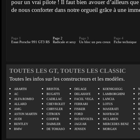
pour un vrai pilote ! Il faut bien avouer d’ailleurs qu
de nous conforter dans notre orgueil grâce à une imme
Page 1
Page 2
Page 3
Page 4
Essai Porsche 991 GT3 RS
Radicale et sexy
Un bloc un peu creux
Fiche technique
TOUTES LES GT, TOUTES LES CLASSIC
Toutes les infos sur les constructeurs et les modèles.
ABARTH
BRISTOL
DELAGE
KOENIGSEGG
N
AC
BUGATTI
DELAHAYE
LAMBORGHINI
P
ALFA ROMEO
CADILLAC
FACEL VEGA
LANCIA
ALLARD
CHEVROLET
FERRARI
LOTUS
AMG
CHRYSLER
FISKER
MASERATI
ASTON MARTIN
CITROEN
FORD
MAYBACH
AUDI
COOPER
ISO RIVOLTA
MCLAREN
BENTLEY
DAIMLER
JAGUAR
MERCEDES BENZ
BMW
DE TOMASO
JENSEN
MORGAN