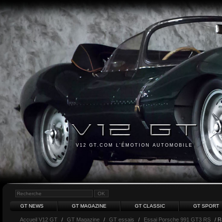
V12 GT.COM L'ÉMOTION AUTOMOBILE
GT NEWS
GT MAGAZINE
GT CLASSIC
GT SPORT
Accueil V12 GT
/
GT Magazine
/
GT essais
/
Essai Porsche 991 GT3 RS
/ R