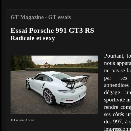
GT Magazine
-
GT essais
Essai Porsche 991 GT3 RS
Radicale et sexy
Pourtant, 
nous apparaî
ne pas se l
par ses 
appendices
dégage un
sportivité i
rendre com
ses côtés 
© Laurent André
des 997, à 
impression