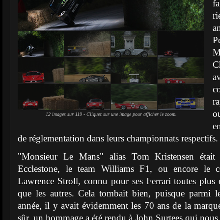
f
r
a
P
M
C
a
c
r
o
12 images sur 119 - Cliquez sur une image pour afficher le zoom.
e
de réglementation dans leurs championnats respectifs
"Monsieur Le Mans" alias Tom Kristensen était 
Ecclestone, le team Williams F1, ou encore le co
Lawrence Stroll, connu pour ses Ferrari toutes plus e
que les autres. Cela tombait bien, puisque parmi le
année, il y avait évidemment les 70 ans de la marqu
sûr, un hommage a été rendu à John Surtees qui nous