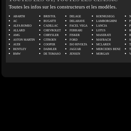
Toutes les infos sur les constructeurs et les modèles.
ABARTH
BRISTOL
DELAGE
KOENIGSEGG
N
AC
BUGATTI
DELAHAYE
LAMBORGHINI
P
ALFA ROMEO
CADILLAC
FACEL VEGA
LANCIA
ALLARD
CHEVROLET
FERRARI
LOTUS
AMG
CHRYSLER
FISKER
MASERATI
ASTON MARTIN
CITROEN
FORD
MAYBACH
AUDI
COOPER
ISO RIVOLTA
MCLAREN
BENTLEY
DAIMLER
JAGUAR
MERCEDES BENZ
BMW
DE TOMASO
JENSEN
MORGAN