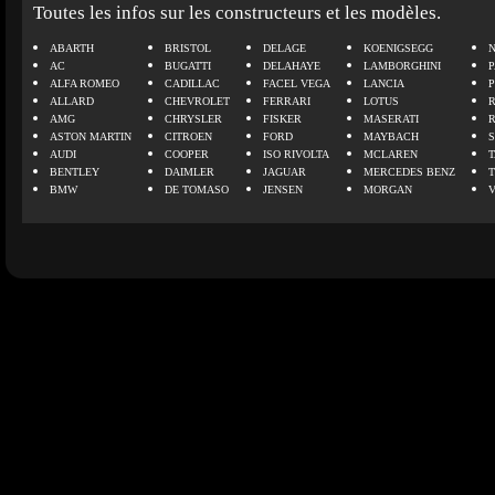
Toutes les infos sur les constructeurs et les modèles.
ABARTH
BRISTOL
DELAGE
KOENIGSEGG
N
AC
BUGATTI
DELAHAYE
LAMBORGHINI
P
ALFA ROMEO
CADILLAC
FACEL VEGA
LANCIA
ALLARD
CHEVROLET
FERRARI
LOTUS
AMG
CHRYSLER
FISKER
MASERATI
ASTON MARTIN
CITROEN
FORD
MAYBACH
AUDI
COOPER
ISO RIVOLTA
MCLAREN
BENTLEY
DAIMLER
JAGUAR
MERCEDES BENZ
BMW
DE TOMASO
JENSEN
MORGAN