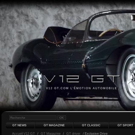
V12 GT.COM L'ÉMOTION AUTOMOBILE
GT NEWS
GT MAGAZINE
GT CLASSIC
GT SPORT
Accueil V12 GT
/
GT Magazine
/
GT driver
/ Exclusive Drive