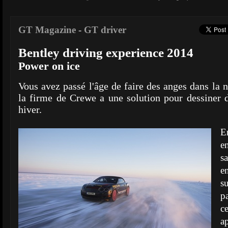
GT Magazine
-
GT driver
Bentley driving experience 2014
Power on ice
Vous avez passé l'âge de faire des anges dans la 
la firme de Crewe a une solution pour dessiner d
hiver.
E
e
s
e
su
p
c
a