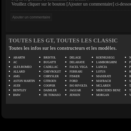
Veuillez cliquer sur le bouton [Ajouter un commentaire] ci-desso
TOUTES LES GT, TOUTES LES CLASSIC
Toutes les infos sur les constructeurs et les modèles.
ABARTH
BRISTOL
DELAGE
KOENIGSEGG
N
AC
BUGATTI
DELAHAYE
LAMBORGHINI
P
ALFA ROMEO
CADILLAC
FACEL VEGA
LANCIA
ALLARD
CHEVROLET
FERRARI
LOTUS
AMG
CHRYSLER
FISKER
MASERATI
ASTON MARTIN
CITROEN
FORD
MAYBACH
AUDI
COOPER
ISO RIVOLTA
MCLAREN
BENTLEY
DAIMLER
JAGUAR
MERCEDES BENZ
BMW
DE TOMASO
JENSEN
MORGAN