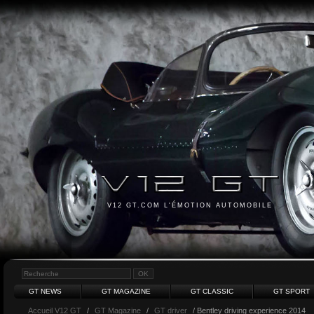
V12 GT.COM L'ÉMOTION AUTOMOBILE
GT NEWS
GT MAGAZINE
GT CLASSIC
GT SPORT
Accueil V12 GT
/
GT Magazine
/
GT driver
/ Bentley driving experience 2014