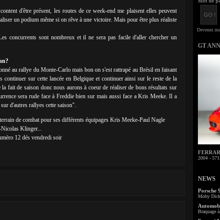
Mot de pa
ntent d'être présent, les routes de ce week-end me plaisent elles peuvent
éaliser un podium même si on rêve à une victoire. Mais pour être plus réaliste
Les concurrents sont nombreux et il ne sera pas facile d'aller chercher un
GT AN
lan?
donné au rallye du Monte-Carlo mais bon on s'est rattrapé au Brésil en faisant
ontinuer sur cette lancée en Belgique et continuer ainsi sur le reste de la
 la fait de saison donc nous aurons à coeur de réaliser de bons résultats sur
rrence sera rude face à Freddie bien sur mais aussi face a Kris Meeke. Il a
 sur d'autres rallyes cette saison".
n terrain de combat pour ses différents équipages Kris Meeke-Paul Nagle
Nicolas Klinger...
umèro 12 dés vendredi soir
FERRARI 
2004 - 571
NEWS
Porsche 
Moby Dick 
Automobi
Braquage à 