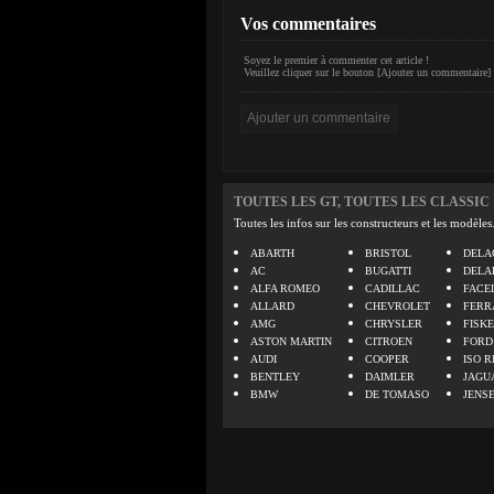
Vos commentaires
Soyez le premier à commenter cet article !
Veuillez cliquer sur le bouton [Ajouter un commentaire] 
TOUTES LES GT, TOUTES LES CLASSIC
Toutes les infos sur les constructeurs et les modèles
ABARTH
BRISTOL
DELA
AC
BUGATTI
DELA
ALFA ROMEO
CADILLAC
FACE
ALLARD
CHEVROLET
FERR
AMG
CHRYSLER
FISK
ASTON MARTIN
CITROEN
FORD
AUDI
COOPER
ISO R
BENTLEY
DAIMLER
JAGU
BMW
DE TOMASO
JENS