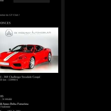
sse
NONCES
- 360 Challenge Stradale Coupé
50 km - 159900 €
935
: le remake
li Amos Delta Futurista
l'italienne