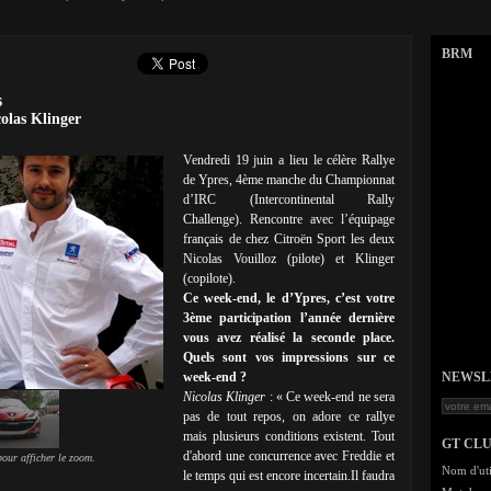
BRM
s
colas Klinger
Vendredi 19 juin a lieu le célère Rallye
de Ypres, 4ème manche du Championnat
d’IRC (Intercontinental Rally
Challenge). Rencontre avec l’équipage
français de chez Citroën Sport les deux
Nicolas Vouilloz (pilote) et Klinger
(copilote).
Ce week-end, le d’Ypres, c’est votre
3ème participation l’année dernière
vous avez réalisé la seconde place.
Quels sont vos impressions sur ce
week-end ?
NEWSLET
Nicolas Klinger
: « Ce week-end ne sera
pas de tout repos, on adore ce rallye
mais plusieurs conditions existent. Tout
GT CL
d'abord une concurrence avec Freddie et
our afficher le zoom.
Nom d'uti
le temps qui est encore incertain.Il faudra