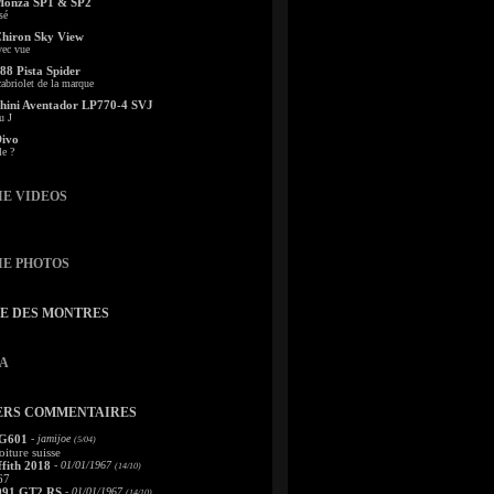
Monza SP1 & SP2
sé
Chiron Sky View
vec vue
88 Pista Spider
abriolet de la marque
ini Aventador LP770-4 SVJ
u J
Divo
le ?
IE VIDEOS
IE PHOTOS
TE DES MONTRES
A
ERS COMMENTAIRES
 G601
- jamijoe
(5/04)
oiture suisse
fith 2018
- 01/01/1967
(14/10)
67
991 GT2 RS
- 01/01/1967
(14/10)