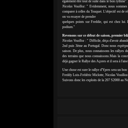
également être tout de suite dans le bon rythme".
Nicolas Vouilloz
: " Evidemment, nous sommes co
comparer à celles du Touquet. L'objectif est de r
on va essayer de prendre
quelques points sur Freddie, qui est chez lui. 
podium."
Revenons sur ce début de saison, premier bi
Nicolas Vouilloz
: " Difficile, déçu d'avoir aban
2nd puis 3ème au Portugal. Donc nous espérpns c
saison. De plus, nous connaissons les rallyes de
des terrains que nous connaissons.Mais la concu
déjà gagner le Rallye des Açores et il sera à l'aise
Une chose est sure le rallye d'Ypres sera un bo
Freddy Loix-Frédéric Miclotte, Nicolas Vouilloz-
Suivons donc les exploits de la 207 S2000 au N