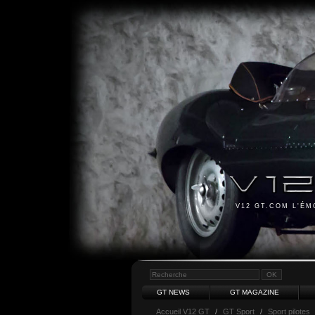
V12 GT.COM L'É
GT NEWS
GT MAGAZINE
Accueil V12 GT
/
GT Sport
/
Sport pilotes