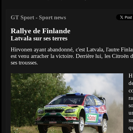
GT Sport
-
Sport news
Rallye de Finlande
Latvala sur ses terres
Hirvonen ayant abandonné, c'est Latvala, l'autre Finl
est venu arracher la victoire. Derrière lui, les Citroën 
ses trousses.
H
d
c
ra
s
u
s
q