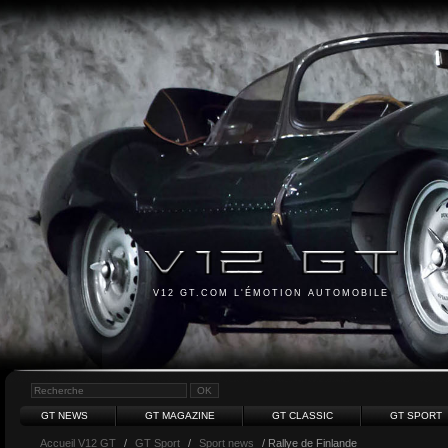
V12 GT.COM L'ÉMOTION AUTOMOBILE
GT NEWS
GT MAGAZINE
GT CLASSIC
GT SPORT
Accueil V12 GT
/
GT Sport
/
Sport news
/ Rallye de Finlande