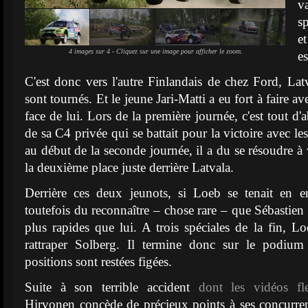
v
s
e
4 images sur 4 - Cliquez sur une image pour afficher le zoom.
es
C'est donc vers l'autre Finlandais de chez Ford, Latv
sont tournés. Et le jeune Jari-Matti a eu fort à faire av
face de lui. Lors de la première journée, c'est tout d
de sa C4 privée qui se battait pour la victoire avec le
au début de la seconde journée, il a du se résoudre à
la deuxième place juste derrière Latvala.
Derrière ces deux jeunots, si Loeb se tenait en e
toutefois du reconnaître – chose rare – que Sébastien 
plus rapides que lui. A trois spéciales de la fin,
rattraper Solberg. Il termine donc sur le podium
positions sont restées figées.
Suite à son terrible accident
dont les vidéos fl
Hirvonen concède de précieux points à ses concurrents