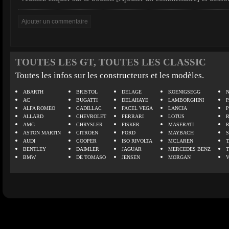
TOUTES LES GT, TOUTES LES CLASSIC
Toutes les infos sur les constructeurs et les modèles.
ABARTH
BRISTOL
DELAGE
KOENIGSEGG
N
AC
BUGATTI
DELAHAYE
LAMBORGHINI
P
ALFA ROMEO
CADILLAC
FACEL VEGA
LANCIA
ALLARD
CHEVROLET
FERRARI
LOTUS
AMG
CHRYSLER
FISKER
MASERATI
ASTON MARTIN
CITROEN
FORD
MAYBACH
AUDI
COOPER
ISO RIVOLTA
MCLAREN
BENTLEY
DAIMLER
JAGUAR
MERCEDES BENZ
BMW
DE TOMASO
JENSEN
MORGAN