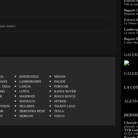
Ferrari 
Ode au pas
Bugatti 
Hypercar a
Ferrari 4
Le 50ème c
lques années!
Lamborgh
Le retour d
Bugatti 
L'arme fata
GALER
.
GALER
GE
KOENIGSEGG
NISSAN
HAYE
LAMBORGHINI
PAGANI
L VEGA
LANCIA
PORSCHE
LA CO
ARI
LOTUS
RANGE ROVER
ER
MASERATI
ROLLS ROYCE
AGEND
MAYBACH
SPYKER
IVOLTA
MCLAREN
TALBOT LAGO
AR
MERCEDES BENZ
TESLA
DERNI
EN
MORGAN
VOLVO
Cheetah
cheetah v
TVR Grif
01/01/19
Porsche 