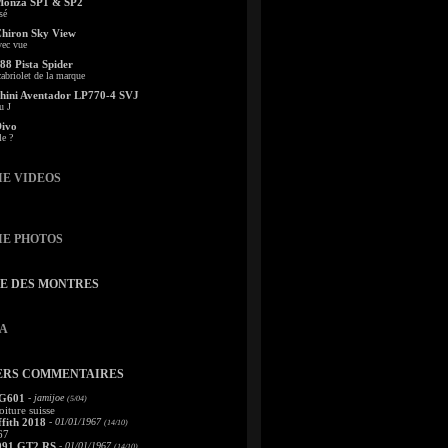
Monza SP1 & SP2
sé
Chiron Sky View
vec vue
88 Pista Spider
abriolet de la marque
ini Aventador LP770-4 SVJ
u J
Divo
le ?
IE VIDEOS
IE PHOTOS
TE DES MONTRES
A
ERS COMMENTAIRES
 G601
- jamijoe
(5/04)
oiture suisse
fith 2018
- 01/01/1967
(14/10)
67
991 GT2 RS
- 01/01/1967
(14/10)