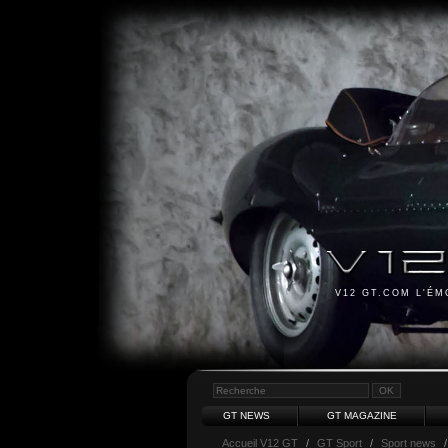
V12 GT.COM L'É
GT NEWS
GT MAGAZINE
Accueil V12 GT
/
GT Sport
/
Sport news
/