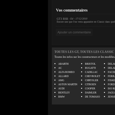
Vos commentaires
GT3 RSR
- Ed - 17/12/2010
Encore une que l'on verra apparaitre en Classic dans que
TOUTES LES GT, TOUTES LES CLASSIC
Toutes les infos sur les constructeurs et les modèles
ABARTH
BRISTOL
DELA
AC
BUGATTI
DELA
ALFA ROMEO
CADILLAC
FACE
ALLARD
CHEVROLET
FERR
AMG
CHRYSLER
FISK
ASTON MARTIN
CITROEN
FORD
AUDI
COOPER
ISO R
BENTLEY
DAIMLER
JAGU
BMW
DE TOMASO
JENS