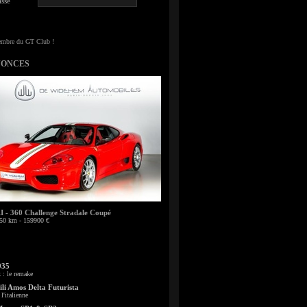
sse
NONCES
- 360 Challenge Stradale Coupé
50 km - 159900 €
935
: le remake
li Amos Delta Futurista
l'italienne