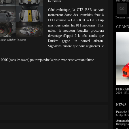
Mot de pa
tours/min.
Côté esthétique, la GT3 RSR se voit
maintenant dotée des inratables feux à
LED comme la GT3 R et la GT3 Cup
ainsi que toutes les 911 modernes. Plus
GT AN
utiles, le nouveau bouclier procurera
davantage d'appui à la bête tandis que
 pour afficher le zoom.
l'arrière gagne un nouvel aileron.
Signalons encore que pour augmenter le
000€ (sans les taxes) pour rejoindre la piste avec cette version ultime.
FERRARI 
2004 - 571
NEWS
Porsche 
Moby Dick 
Automobi
Braquage à 