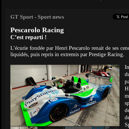
GT Sport
-
Sport news
Pescarolo Racing
C’est reparti !
L’écurie fondée par Henri Pescarolo renait de ses cendr
liquidés, puis repris in extremis par Prestige Racing.
I
d
p
H
m
s
d
d
S