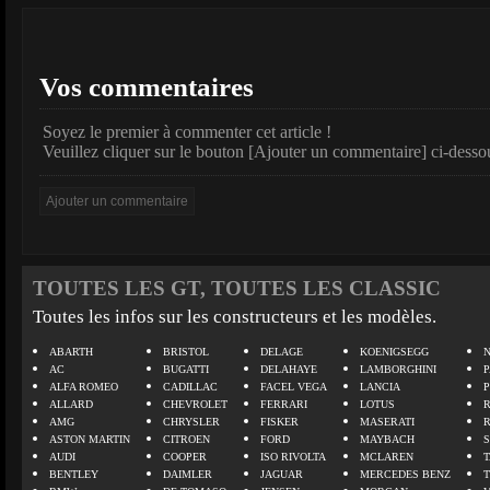
Vos commentaires
Soyez le premier à commenter cet article !
Veuillez cliquer sur le bouton [Ajouter un commentaire] ci-desso
TOUTES LES GT, TOUTES LES CLASSIC
Toutes les infos sur les constructeurs et les modèles.
ABARTH
BRISTOL
DELAGE
KOENIGSEGG
N
AC
BUGATTI
DELAHAYE
LAMBORGHINI
P
ALFA ROMEO
CADILLAC
FACEL VEGA
LANCIA
ALLARD
CHEVROLET
FERRARI
LOTUS
AMG
CHRYSLER
FISKER
MASERATI
ASTON MARTIN
CITROEN
FORD
MAYBACH
AUDI
COOPER
ISO RIVOLTA
MCLAREN
BENTLEY
DAIMLER
JAGUAR
MERCEDES BENZ