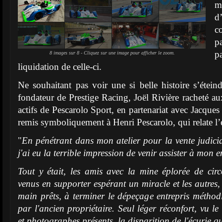
m
d
c
p
pa
8 images sur 8 - Cliquez sur une image pour afficher le zoom.
liquidation de celle-ci.
Ne souhaitant pas voir une si belle histoire s’éteind
fondateur de Prestige Racing, Joël Rivière racheté aux
actifs de Pescarolo Sport, en partenariat avec Jacques 
remis symboliquement à Henri Pescarolo, qui relate l’
"
En pénétrant dans mon atelier pour la vente judici
j'ai eu la terrible impression de venir assister à mon 
Tout y était, les amis avec la mine éplorée de cir
venus en supporter espérant un miracle et les autres,
main prêts, à terminer le dépeçage entrepris métho
par l'ancien propriétaire. Seul léger réconfort, vu l
et photographes présents, la disparition de l'écurie q