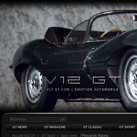
V12 GT.COM L'ÉMOTION AUTOMOBILE
GT NEWS
GT MAGAZINE
GT CLASSIC
GT SPORT
Accueil V12 GT
/
GT Sport
/
Sport news
/ Pescarolo Racing