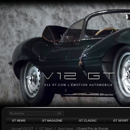
V12 GT.COM L'ÉMOTION AUTOMOBILE
GT NEWS
GT MAGAZINE
GT CLASSIC
GT SPORT
Accueil V12 GT
/
GT Sport
/
Sport news
/ Grand Prix de Russie