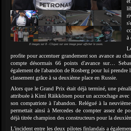
e
li
r
s
c
à
8 images sur 8 - Cliquez sur une image pour afficher le zoom.
L
profite pour accentuer grandement son avance au cham
compte désormais 66 points d'avance sur… Sebasti
également de l'abandon de Rosberg pour lui prendre 
classement grâce à sa deuxième place en Russie.
Alors que le Grand Prix était déjà terminé, une pénal
attribuée à Kimi Räikkönen pour un accrochage avec
son compatriote à l'abandon. Relégué à la neuvième p
permettait ainsi à Mercedes de compter assez de po
déjà titrée champion des constructeurs pour la deuxième
L'incident entre les deux pilotes finlandais a égaleme