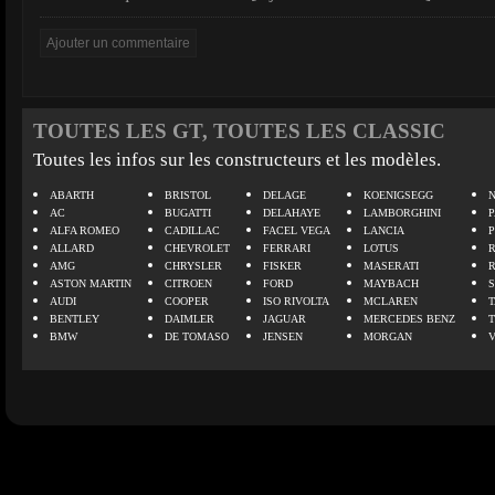
TOUTES LES GT, TOUTES LES CLASSIC
Toutes les infos sur les constructeurs et les modèles.
ABARTH
BRISTOL
DELAGE
KOENIGSEGG
N
AC
BUGATTI
DELAHAYE
LAMBORGHINI
P
ALFA ROMEO
CADILLAC
FACEL VEGA
LANCIA
ALLARD
CHEVROLET
FERRARI
LOTUS
AMG
CHRYSLER
FISKER
MASERATI
ASTON MARTIN
CITROEN
FORD
MAYBACH
AUDI
COOPER
ISO RIVOLTA
MCLAREN
BENTLEY
DAIMLER
JAGUAR
MERCEDES BENZ
BMW
DE TOMASO
JENSEN
MORGAN