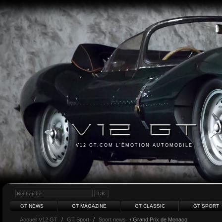
V12 GT.COM L'ÉMOTION AUTOMOBILE
GT NEWS
GT MAGAZINE
GT CLASSIC
GT SPORT
Accueil V12 GT
/
GT Sport
/
Sport news
/ Grand Prix de Monaco