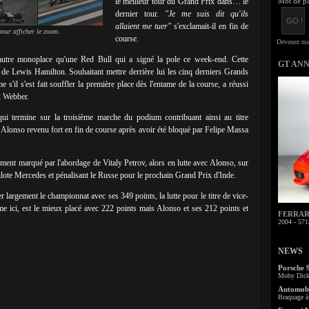
le meilleur tour du Grand Prix dans… le
Mot de pa
dernier tour.
"Je me suis dit qu'ils
allaient me tuer"
s'exclamait-il en fin de
our afficher le zoom.
course.
 autre monoplace qu'une Red Bull qui a signé la pole ce week-end. Cette
GT AN
n de Lewis Hamilton. Souhaitant mettre derrière lui les cinq derniers Grands
e s'il s'est fait souffler la première place dès l'entame de la course, a réussi
k Webber.
qui termine sur la troisième marche du podium contribuant ainsi au titre
 Alonso revenu fort en fin de course après avoir été bloqué par Felipe Massa
ent marqué par l'abordage de Vitaly Petrov, alors en lutte avec Alonso, sur
te Mercedes et pénalisant le Russe pour le prochain Grand Prix d'Inde.
largement le championnat avec ses 349 points, la lutte pour le titre de vice-
e ici, est le mieux placé avec 222 points mais Alonso et ses 212 points et
FERRARI 
2004 - 571
NEWS
Porsche 
Moby Dick 
Automobi
Braquage à 