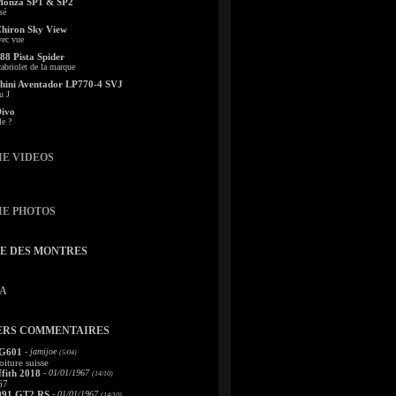
Monza SP1 & SP2
sé
Chiron Sky View
vec vue
88 Pista Spider
abriolet de la marque
ini Aventador LP770-4 SVJ
u J
Divo
le ?
IE VIDEOS
IE PHOTOS
TE DES MONTRES
A
ERS COMMENTAIRES
 G601
- jamijoe
(5/04)
oiture suisse
fith 2018
- 01/01/1967
(14/10)
67
991 GT2 RS
- 01/01/1967
(14/10)