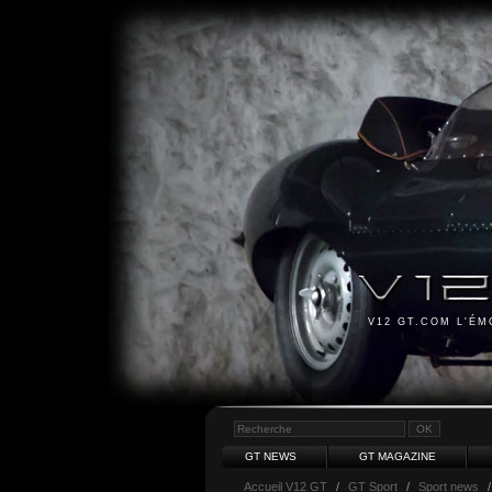
V12 GT.COM L'É
GT NEWS
GT MAGAZINE
Accueil V12 GT
/
GT Sport
/
Sport news
/