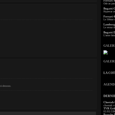
Ferrari 
Ode au pas
Bugatti 
Hypercar a
Ferrari 4
Le 50ème c
Lamborgh
Le retour d
Bugatti 
L'arme fata
GALER
GALER
LA CO
AGEND
ci-dessous.
DERNI
Cheetah
cheetah v
TVR Grif
01/01/19
Porsche 