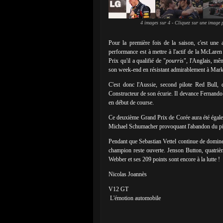
4 images sur 4 - Cliquez sur une image p
Pour la première fois de la saison, c'est une
performance est à mettre à l'actif de la McLare
Prix qu'il a qualifié de "
pourris
", l'Anglais, mêm
son week-end en résistant admirablement à Mar
C'est donc l'Aussie, second pilote Red Bull, 
Constructeur de son écurie. Il devance Fernando
en début de course.
Ce deuxième Grand Prix de Corée aura été égalem
Michael Schumacher provoquant l'abandon du pilo
Pendant que Sebastian Vettel continue de dominer 
champion reste ouverte. Jenson Button, quatrièm
Webber et ses 209 points sont encore à la lutte !
Nicolas Joannès
V12 GT
L'émotion automobile