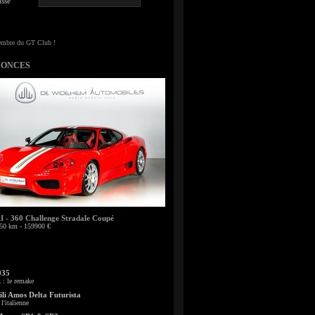
sse
NONCES
- 360 Challenge Stradale Coupé
50 km - 159900 €
935
: le remake
li Amos Delta Futurista
l'italienne