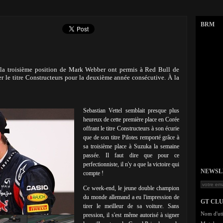
BRM
t la troisième position de Mark Webber ont permis à Red Bull de
er le titre Constructeurs pour la deuxième année consécutive. À la
Sebastian Vettel semblait presque plus
heureux de cette première place en Corée
offrant le titre Constructeurs à son écurie
que de son titre Pilotes remporté grâce à
sa troisième place à Suzuka la semaine
passée. Il faut dire que pour ce
perfectionniste, il n'y a que la victoire qui
NEWSLET
compte !
Ce week-end, le jeune double champion
du monde allemand a eu l'impression de
GT CL
tirer le meilleur de sa voiture. Sans
Nom d'uti
pression, il s'est même autorisé à signer