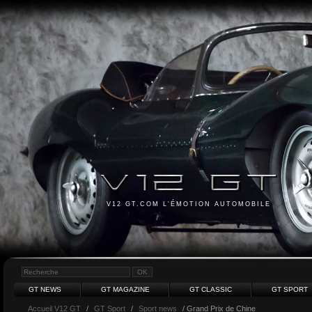
V12 GT.COM L'ÉMOTION AUTOMOBILE
GT NEWS
GT MAGAZINE
GT CLASSIC
GT SPORT
Accueil V12 GT
/
GT Sport
/
Sport news
/ Grand Prix de Chine