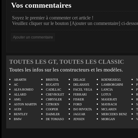
Vos commentaires
Soyez le premier à commenter cet article !
Veuillez cliquer sur le bouton [Ajouter un commentaire] ci-desso
TOUTES LES GT, TOUTES LES CLASSIC
Toutes les infos sur les constructeurs et les modèles.
ABARTH
BRISTOL
DELAGE
KOENIGSEGG
N
AC
BUGATTI
DELAHAYE
LAMBORGHINI
P
ALFA ROMEO
CADILLAC
FACEL VEGA
LANCIA
ALLARD
CHEVROLET
FERRARI
LOTUS
AMG
CHRYSLER
FISKER
MASERATI
ASTON MARTIN
CITROEN
FORD
MAYBACH
AUDI
COOPER
ISO RIVOLTA
MCLAREN
BENTLEY
DAIMLER
JAGUAR
MERCEDES BENZ
BMW
DE TOMASO
JENSEN
MORGAN