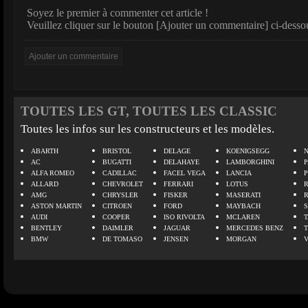
Soyez le premier à commenter cet article !
Veuillez cliquer sur le bouton [Ajouter un commentaire] ci-desso
TOUTES LES GT, TOUTES LES CLASSIC
Toutes les infos sur les constructeurs et les modèles.
ABARTH
BRISTOL
DELAGE
KOENIGSEGG
N
AC
BUGATTI
DELAHAYE
LAMBORGHINI
P
ALFA ROMEO
CADILLAC
FACEL VEGA
LANCIA
ALLARD
CHEVROLET
FERRARI
LOTUS
AMG
CHRYSLER
FISKER
MASERATI
ASTON MARTIN
CITROEN
FORD
MAYBACH
AUDI
COOPER
ISO RIVOLTA
MCLAREN
BENTLEY
DAIMLER
JAGUAR
MERCEDES BENZ
BMW
DE TOMASO
JENSEN
MORGAN