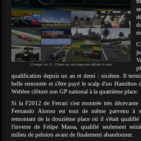
t
s
d
d
m
C
j
Ve
12 images sur 12 - Cliquez sur une image pour afficher le zoom.
p
qualification depuis un an et demi : sixième. Il ter
belle remontée et s'être payé le scalp d'un Hamilto
Webber clôture son GP national à la quatrième place.
Si la F2012 de Ferrari s'est montrée très décevante 
Fernando Alonso est tout de même parvenu à s
remontant de la douzième place où il s'était qualif
l'inverse de Felipe Massa, qualifié seulement seiz
milieu de peloton avant de finalement abandonner.