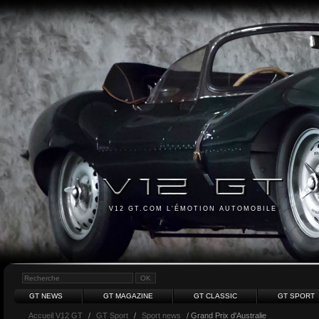
V12 GT.COM L'ÉMOTION AUTOMOBILE
GT NEWS
GT MAGAZINE
GT CLASSIC
GT SPORT
Accueil V12 GT
/
GT Sport
/
Sport news
/ Grand Prix d'Australie