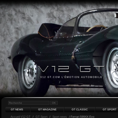
V12 GT.COM L'ÉMOTION AUTOMOBILE
GT NEWS
GT MAGAZINE
GT CLASSIC
GT SPORT
Accueil V12 GT
/
GT Sport
/
Sport news
/ Ferrari 599XX Evo