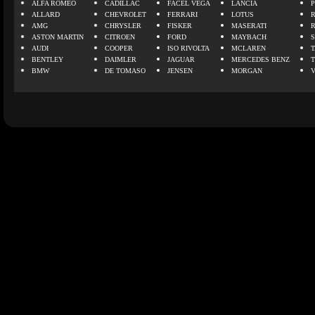
ALFA ROMEO
CADILLAC
FACEL VEGA
LANCIA
ALLARD
CHEVROLET
FERRARI
LOTUS
AMG
CHRYSLER
FISKER
MASERATI
ASTON MARTIN
CITROEN
FORD
MAYBACH
AUDI
COOPER
ISO RIVOLTA
MCLAREN
BENTLEY
DAIMLER
JAGUAR
MERCEDES BENZ
BMW
DE TOMASO
JENSEN
MORGAN