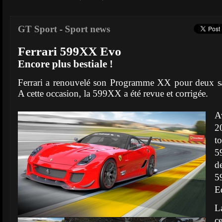
GT Sport
-
Sport news
Ferrari 599XX Evo
Encore plus bestiale !
Ferrari a renouvelé son Programme XX pour deux sa
A cette occasion, la 599XX a été revue et corrigée.
A
2
t
5
d
5
E
L
c