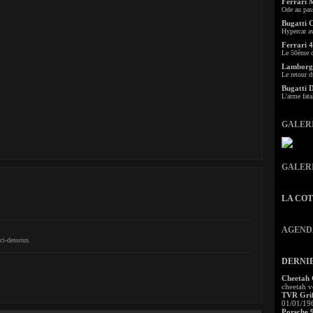
Ferrari 
Ode au pas
Bugatti 
Hypercar a
Ferrari 4
Le 50ème c
Lamborgh
Le retour d
Bugatti 
L'arme fata
GALER
GALER
LA CO
AGEND
ci-dessous.
DERNI
Cheetah
cheetah v
TVR Grif
01/01/19
Porsche 