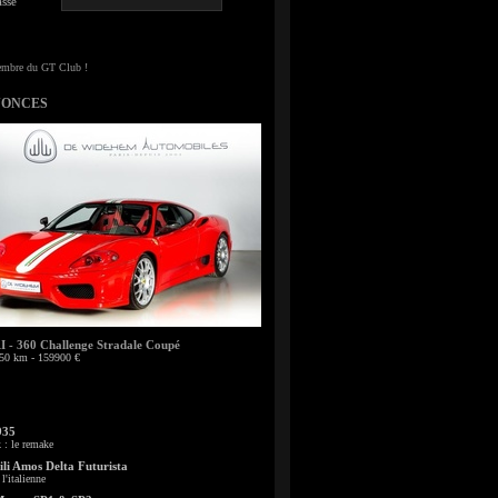
sse
NONCES
- 360 Challenge Stradale Coupé
50 km - 159900 €
935
: le remake
li Amos Delta Futurista
l'italienne