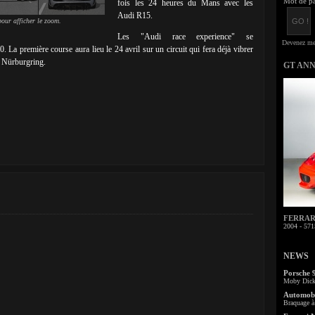
Mot de pa
fois les 24 heures du Mans avec les
Audi R15.
our afficher le zoom.
Les "Audi race experience" se
. La première course aura lieu le 24 avril sur un circuit qui fera déjà vibrer
u Nürburgring.
GT AN
FERRARI 
2004 - 571
NEWS
Porsche 
Moby Dick 
Automobi
Braquage à 