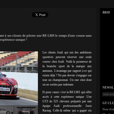
BRM
nt à ses clients de piloter une R8 LMS le temps d'une course sans
expérience unique !
Les clients Audi qui ont des ambitions
sportives peuvent réserver une seule
course chez Audi. Voilà la promesse de
la branche sport de la marque aux
anneaux. L'avantage par rapport à ce qui
existe déjà ? Ne pas devoir s'engager sur
tout un championnat. Un one shot dont
on ne sortira pas indemne.
NEWSLET
Et pour cause: c'est la R8 LMS qui offre
accès à cette expérience unique. Une
GT3 de 525 chevaux préparée par une
GT CL
équipe Audi professionnelle: Joest
Nom d'uti
Racing. Celle-là même qui a gagné six