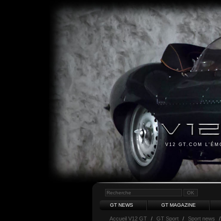
V12 GT.COM L'É
GT NEWS
GT MAGAZINE
Accueil V12 GT
/
GT Sport
/
Sport news
/