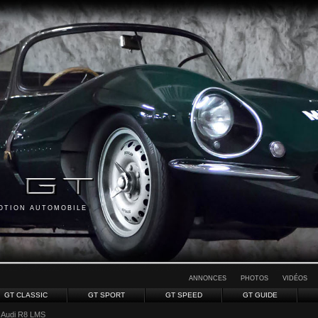
MOTION AUTOMOBILE
ANNONCES
PHOTOS
VIDÉOS
GT CLASSIC
GT SPORT
GT SPEED
GT GUIDE
 Audi R8 LMS