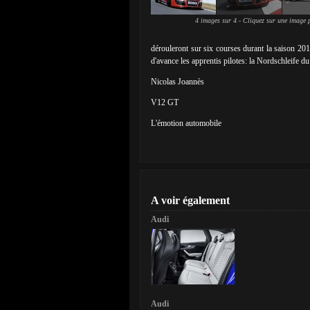
4 images sur 4 - Cliquez sur une image p
dérouleront sur six courses durant la saison 2010
d'avance les apprentis pilotes: la Nordschleife d
Nicolas Joannès
V12 GT
L'émotion automobile
A voir également
Audi
Audi