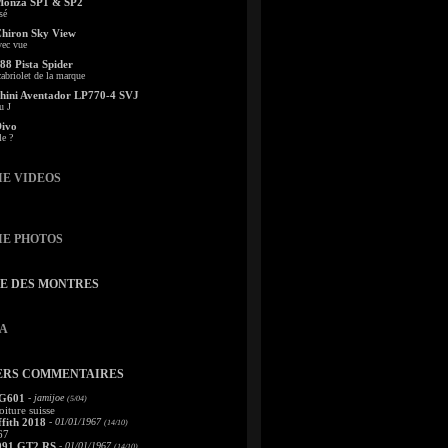
Monza SP1 & SP2
sé
Chiron Sky View
vec vue
88 Pista Spider
abriolet de la marque
ini Aventador LP770-4 SVJ
u J
Divo
le ?
IE VIDEOS
IE PHOTOS
TE DES MONTRES
A
ERS COMMENTAIRES
 G601
- jamijoe
(5/04)
oiture suisse
fith 2018
- 01/01/1967
(14/10)
67
991 GT2 RS
- 01/01/1967
(14/10)