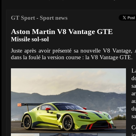
GT Sport
-
Sport news
Aston Martin V8 Vantage GTE
Missile sol-sol
Juste après avoir présenté sa nouvelle V8 Vantage,
dans la foulé la version course : la V8 Vantage GTE.
L
do
s
ar
a
d
s
C
i