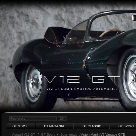
V12 GT.COM L'ÉMOTION AUTOMOBILE
GT NEWS
GT MAGAZINE
GT CLASSIC
GT SPORT
Accueil V12 GT
/
GT Sport
/
Sport news
/ Aston Martin V8 Vantage GTE