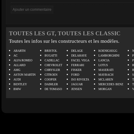
TOUTES LES GT, TOUTES LES CLASSIC
Toutes les infos sur les constructeurs et les modèles.
ABARTH
BRISTOL
DELAGE
KOENIGSEGG
N
AC
BUGATTI
DELAHAYE
LAMBORGHINI
P
ALFA ROMEO
CADILLAC
FACEL VEGA
LANCIA
ALLARD
CHEVROLET
FERRARI
LOTUS
AMG
CHRYSLER
FISKER
MASERATI
ASTON MARTIN
CITROEN
FORD
MAYBACH
AUDI
COOPER
ISO RIVOLTA
MCLAREN
BENTLEY
DAIMLER
JAGUAR
MERCEDES BENZ
BMW
DE TOMASO
JENSEN
MORGAN