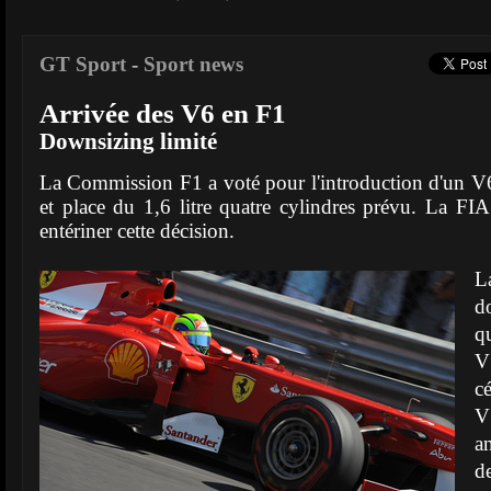
GT Sport
-
Sport news
Arrivée des V6 en F1
Downsizing limité
La Commission F1 a voté pour l'introduction d'un V
et place du 1,6 litre quatre cylindres prévu. La FI
entériner cette décision.
L
d
q
V
c
V
a
d