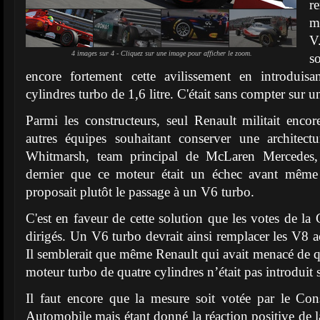
r
m
V
4 images sur 4 - Cliquez sur une image pour afficher le zoom.
s
encore fortement cette avilissement en introduis
cylindres turbo de 1,6 litre. C'était sans compter sur 
Parmi les constructeurs, seul Renault militait encor
autres équipes souhaitant conserver une architect
Whitmarsh, team principal de McLaren Mercedes, 
dernier que ce moteur était un échec avant même 
proposait plutôt le passage à un V6 turbo.
C'est en faveur de cette solution que les votes de l
dirigés. Un V6 turbo devrait ainsi remplacer les V8 a
Il semblerait que même Renault qui avait menacé de qu
moteur turbo de quatre cylindres n’était pas introduit s
Il faut encore que la mesure soit votée par le Co
Automobile mais étant donné la réaction positive de l