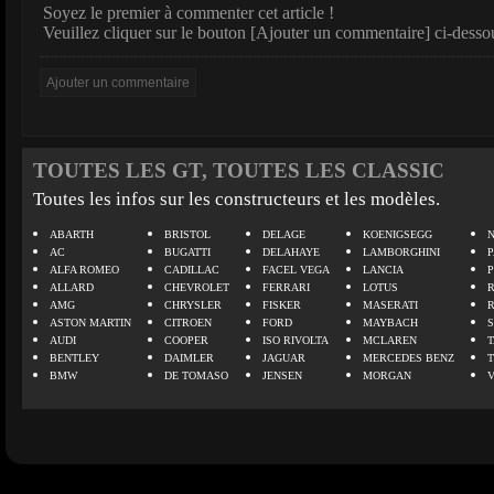
Soyez le premier à commenter cet article !
Veuillez cliquer sur le bouton [Ajouter un commentaire] ci-desso
TOUTES LES GT, TOUTES LES CLASSIC
Toutes les infos sur les constructeurs et les modèles.
ABARTH
BRISTOL
DELAGE
KOENIGSEGG
N
AC
BUGATTI
DELAHAYE
LAMBORGHINI
P
ALFA ROMEO
CADILLAC
FACEL VEGA
LANCIA
ALLARD
CHEVROLET
FERRARI
LOTUS
AMG
CHRYSLER
FISKER
MASERATI
ASTON MARTIN
CITROEN
FORD
MAYBACH
AUDI
COOPER
ISO RIVOLTA
MCLAREN
BENTLEY
DAIMLER
JAGUAR
MERCEDES BENZ
BMW
DE TOMASO
JENSEN
MORGAN