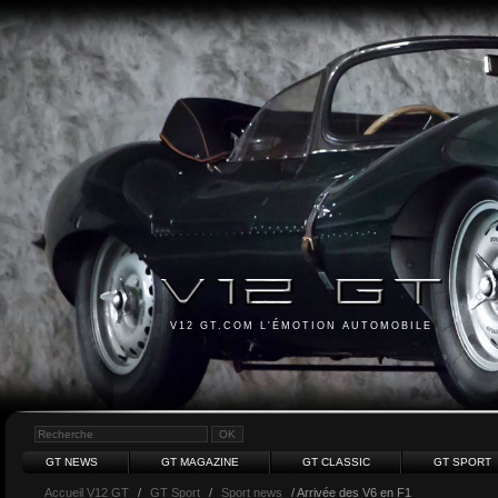
V12 GT.COM L'ÉMOTION AUTOMOBILE
GT NEWS
GT MAGAZINE
GT CLASSIC
GT SPORT
Accueil V12 GT
/
GT Sport
/
Sport news
/ Arrivée des V6 en F1