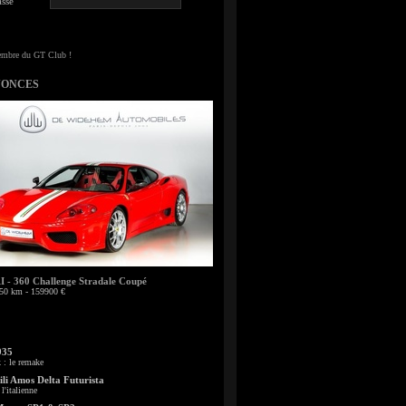
sse
NONCES
- 360 Challenge Stradale Coupé
50 km - 159900 €
935
: le remake
li Amos Delta Futurista
l'italienne