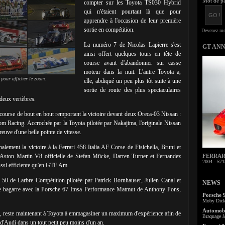
Mot de pa
compter sur les Toyota TS030 Hybrid
qui n'étaient pourtant là que pour
apprendre à l'occasion de leur première
sortie en compétition.
La numéro 7 de Nicolas Lapierre s'est
GT AN
ainsi offert quelques tours en tête de
course avant d'abandonner sur casse
moteur dans la nuit. L'autre Toyota a,
 pour afficher le zoom.
elle, abdiqué un peu plus tôt suite à une
sortie de route des plus spectaculaires
 deux vertèbres.
se de bout en bout remportant la victoire devant deux Oreca-03 Nissan :
m Racing. Accrochée par la Toyota pilotée par Nakajima, l'originale Nissan
euve d'une belle pointe de vitesse.
alement la victoire à la Ferrari 458 Italia AF Corse de Fisichella, Bruni et
FERRARI 
'Aston Martin V8 officielle de Stefan Mücke, Darren Turner et Fernandez
2004 - 571
aussi efficiente qu'en GTE Am.
te 50 de Larbre Compétition pilotée par Patrick Bornhauser, Julien Canal et
NEWS
e bagarre avec la Porsche 67 Imsa Performance Matmut de Anthony Pons,
Porsche 
Moby Dick 
Automobi
 reste maintenant à Toyota à emmagasiner un maximum d'expérience afin de
Braquage à 
 d'Audi dans un tout petit peu moins d'un an.