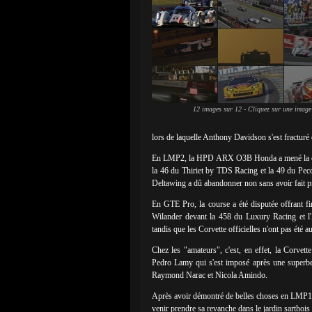
12 images sur 12 - Cliquez sur une image
lors de laquelle Anthony Davidson s'est fracturé
En LMP2, la HPD ARX O3B Honda a mené la cour
la 46 du Thiriet by TDS Racing et la 49 du Peco
Deltawing a dû abandonner non sans avoir fait pr
En GTE Pro, la course a été disputée offrant fin
Wilander devant la 458 du Luxury Racing et l
tandis que les Corvette officielles n'ont pas été 
Chez les "amateurs", c'est, en effet, la Corvet
Pedro Lamy qui s'est imposé après une superb
Raymond Narac et Nicola Amindo.
Après avoir démontré de belles choses en LMP1,
venir prendre sa revanche dans le jardin sarthois