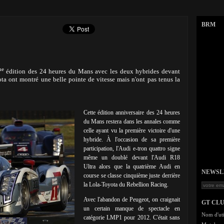
BRM
me
édition des 24 heures du Mans avec les deux hybrides devant
ota ont montré une belle pointe de vitesse mais n'ont pas tenus la
Cette édition anniversaire des 24 heures
du Mans restera dans les annales comme
celle ayant vu la première victoire d'une
hybride. À l'occasion de sa première
participation, l'Audi e-tron quattro signe
même un doublé devant l'Audi R18
Ultra alors que la quatrième Audi en
NEWSLET
course se classe cinquième juste derrière
la Lola-Toyota du Rebellion Racing.
Avec l'abandon de Peugeot, on craignait
GT CL
un certain manque de spectacle en
Nom d'uti
catégorie LMP1 pour 2012. C'était sans