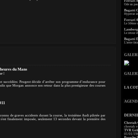
Ferrari 
Ode au pas
Bugatti 
Hypercar a
Ferrari 4
Le 50ème c
Lamborgh
Le retour d
Bugatti 
L'arme fata
GALER
4 heures du Mans
GALER
ur !
nt succédées: Peugeot décide d’arrêter son programme d’endurance pour
andis que Morgan annonce son retour dans la plus prestigieuse des courses
LA CO
AGEND
011
DERNI
onnu de graves accidents durant la course, la troisième Audi pilotée par
r s'est finalement imposée, seulement 13 secondes devant la première des
Cheetah
cheetah v
TVR Grif
01/01/19
Porsche 