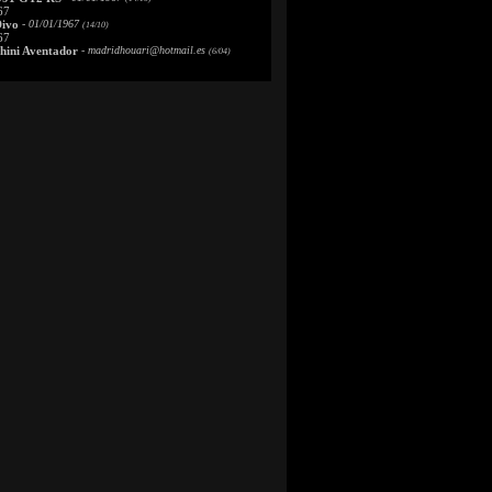
67
Divo
- 01/01/1967
(14/10)
67
ini Aventador
-
madridhouari@hotmail.es
(6/04)