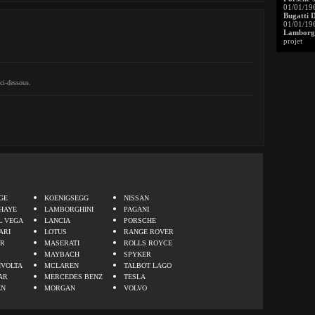
01/01/19
Bugatti 
01/01/19
Lamborgh
projet
ci-dessous.
.
GE
KOENIGSEGG
NISSAN
HAYE
LAMBORGHINI
PAGANI
L VEGA
LANCIA
PORSCHE
ARI
LOTUS
RANGE ROVER
ER
MASERATI
ROLLS ROYCE
MAYBACH
SPYKER
IVOLTA
MCLAREN
TALBOT LAGO
AR
MERCEDES BENZ
TESLA
EN
MORGAN
VOLVO