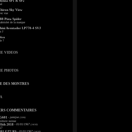
Monza SP1 & SP2
sé
Chiron Sky View
vec vue
88 Pista Spider
abriolet de la marque
ini Aventador LP770-4 SVJ
u J
Divo
le ?
IE VIDEOS
IE PHOTOS
TE DES MONTRES
A
ERS COMMENTAIRES
 G601
- jamijoe
(5/04)
oiture suisse
fith 2018
- 01/01/1967
(14/10)
67
991 GT2 RS
- 01/01/1967
(14/10)