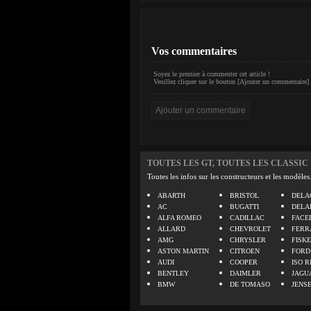
Vos commentaires
Soyez le premier à commenter cet article !
Veuillez cliquer sur le bouton [Ajouter un commentaire] 
TOUTES LES GT, TOUTES LES CLASSIC
Toutes les infos sur les constructeurs et les modèles
ABARTH
BRISTOL
DELA
AC
BUGATTI
DELA
ALFA ROMEO
CADILLAC
FACE
ALLARD
CHEVROLET
FERR
AMG
CHRYSLER
FISK
ASTON MARTIN
CITROEN
FORD
AUDI
COOPER
ISO R
BENTLEY
DAIMLER
JAGU
BMW
DE TOMASO
JENS