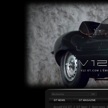
V12 GT.COM L'É
GT NEWS
GT MAGAZINE
Accueil V12 GT
/
GT Sport
/
Sport news
/