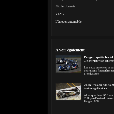
Nicolas Joannès
V12 GT
L'émotion automobile
A voir également
Peugeot quitte les 2
…et Morgan y fait son reto
Les deux annonces se so
des raisons financières t
d’endurance.
24 heures du Mans 2
Audi malgré le chaos
Alors que deux R18 ont c
Tréluyer-Fassier-Lottere
Peugeot 908.