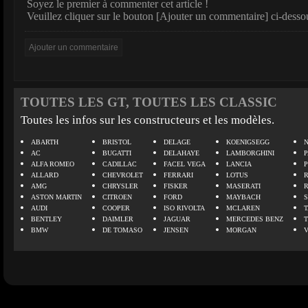
Soyez le premier à commenter cet article !
Veuillez cliquer sur le bouton [Ajouter un commentaire] ci-desso
TOUTES LES GT, TOUTES LES CLASSIC
Toutes les infos sur les constructeurs et les modèles.
ABARTH
BRISTOL
DELAGE
KOENIGSEGG
N
AC
BUGATTI
DELAHAYE
LAMBORGHINI
P
ALFA ROMEO
CADILLAC
FACEL VEGA
LANCIA
ALLARD
CHEVROLET
FERRARI
LOTUS
AMG
CHRYSLER
FISKER
MASERATI
ASTON MARTIN
CITROEN
FORD
MAYBACH
AUDI
COOPER
ISO RIVOLTA
MCLAREN
BENTLEY
DAIMLER
JAGUAR
MERCEDES BENZ
BMW
DE TOMASO
JENSEN
MORGAN