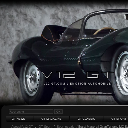
V12 GT.COM L'ÉMOTION AUTOMOBILE
GT NEWS
GT MAGAZINE
GT CLASSIC
GT SPORT
Accueil V12 GT
/
GT Sport
/
Sport essais
/ Essai Maserati GranTurismo MC St