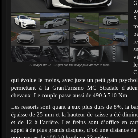
G
t
S
t
p
r
s
v
l
12 images sur 22 - Cliquez sur une image pour afficher le zoom.
C’
qui évolue le moins, avec juste un petit gain psych
permettant à la GranTurismo MC Stradale d’attei
chevaux. Le couple passe aussi de 490 à 510 Nm.
Les ressorts sont quant à eux plus durs de 8%, la bar
épaisse de 25 mm et la hauteur de caisse a été dimi
et de 12 à l’arrière. Les freins sont d’office en ca
appel à de plus grands disques, d’où une distance de 
pour passer de 100 à 0 km/h en 33 mètres.