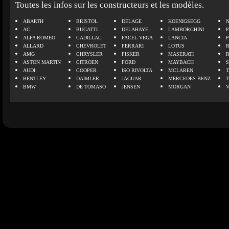
Toutes les infos sur les constructeurs et les modèles.
ABARTH
BRISTOL
DELAGE
KOENIGSEGG
N
AC
BUGATTI
DELAHAYE
LAMBORGHINI
P
ALFA ROMEO
CADILLAC
FACEL VEGA
LANCIA
ALLARD
CHEVROLET
FERRARI
LOTUS
AMG
CHRYSLER
FISKER
MASERATI
ASTON MARTIN
CITROEN
FORD
MAYBACH
AUDI
COOPER
ISO RIVOLTA
MCLAREN
BENTLEY
DAIMLER
JAGUAR
MERCEDES BENZ
BMW
DE TOMASO
JENSEN
MORGAN