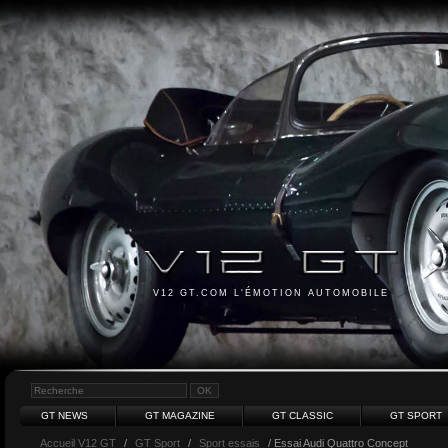
V12 GT.COM L'ÉMOTION AUTOMOBILE
GT NEWS
GT MAGAZINE
GT CLASSIC
GT SPORT
Accueil V12 GT
/
GT Sport
/
Sport essais
/ Essai Audi Quattro Concept