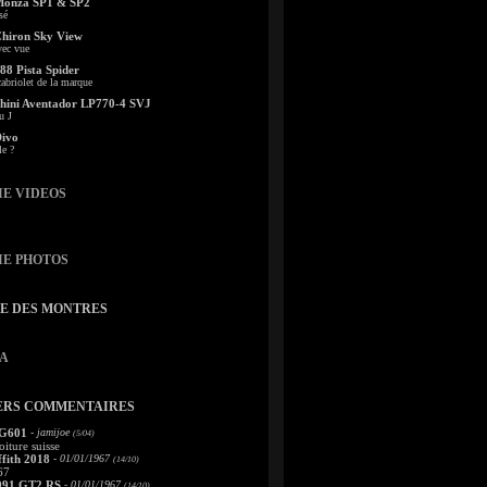
Monza SP1 & SP2
sé
Chiron Sky View
vec vue
88 Pista Spider
abriolet de la marque
ini Aventador LP770-4 SVJ
u J
Divo
le ?
IE VIDEOS
IE PHOTOS
TE DES MONTRES
A
ERS COMMENTAIRES
 G601
- jamijoe
(5/04)
oiture suisse
fith 2018
- 01/01/1967
(14/10)
67
991 GT2 RS
- 01/01/1967
(14/10)