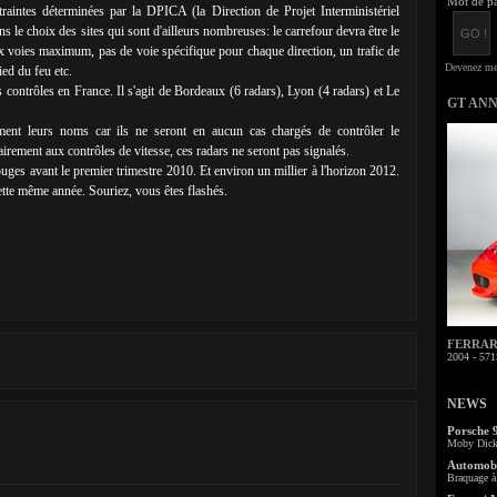
Mot de pa
traintes déterminées par la DPICA (la Direction de Projet Interministériel
s le choix des sites qui sont d'ailleurs nombreuses: le carrefour devra être le
ux voies maximum, pas de voie spécifique pour chaque direction, un trafic de
ed du feu etc.
es contrôles en France. Il s'agit de Bordeaux (6 radars), Lyon (4 radars) et Le
GT AN
ment leurs noms car ils ne seront en aucun cas chargés de contrôler le
irement aux contrôles de vitesse, ces radars ne seront pas signalés.
ges avant le premier trimestre 2010. Et environ un millier à l'horizon 2012.
tte même année. Souriez, vous êtes flashés.
FERRARI 
2004 - 571
NEWS
Porsche 
Moby Dick 
Automobi
Braquage à 