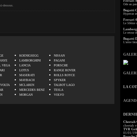
Ferrari 
Ode au pas
ci-dessous.
Bugatti 
Hypercar a
Ferrari 4
Le 50ème c
Lamborgh
Le retour d
Bugatti 
L'arme fata
.
GALER
GE
KOENIGSEGG
NISSAN
HAYE
LAMBORGHINI
PAGANI
L VEGA
LANCIA
PORSCHE
ARI
LOTUS
RANGE ROVER
GALER
ER
MASERATI
ROLLS ROYCE
MAYBACH
SPYKER
IVOLTA
MCLAREN
TALBOT LAGO
LA CO
AR
MERCEDES BENZ
TESLA
EN
MORGAN
VOLVO
AGEND
DERNI
Cheetah
cheetah v
TVR Grif
01/01/19
Porsche 