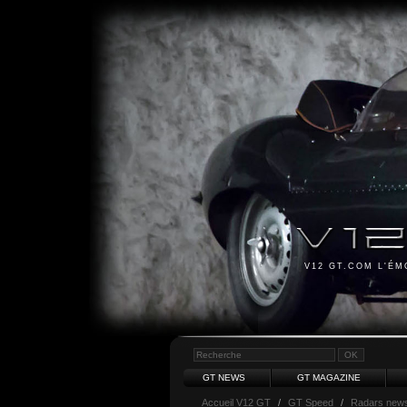
V12 GT.COM L'É
GT NEWS
GT MAGAZINE
Accueil V12 GT
/
GT Speed
/
Radars new