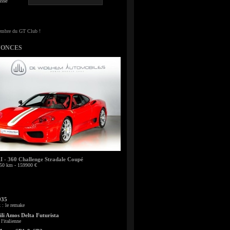
sse
NONCES
- 360 Challenge Stradale Coupé
50 km - 159900 €
935
: le remake
li Amos Delta Futurista
l'italienne