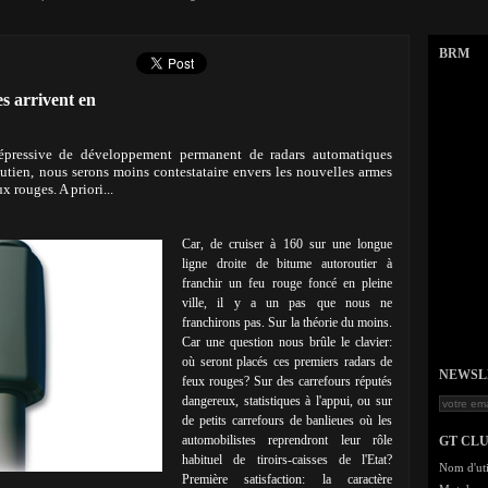
BRM
s arrivent en
répressive de développement permanent de radars automatiques
outien, nous serons moins contestataire envers les nouvelles armes
 rouges. A priori...
Car, de cruiser à 160 sur une longue
ligne droite de bitume autoroutier à
franchir un feu rouge foncé en pleine
ville, il y a un pas que nous ne
franchirons pas. Sur la théorie du moins.
Car une question nous brûle le clavier:
où seront placés ces premiers radars de
NEWSLET
feux rouges? Sur des carrefours réputés
dangereux, statistiques à l'appui, ou sur
de petits carrefours de banlieues où les
automobilistes reprendront leur rôle
GT CL
habituel de tiroirs-caisses de l'Etat?
Nom d'uti
Première satisfaction: la caractère