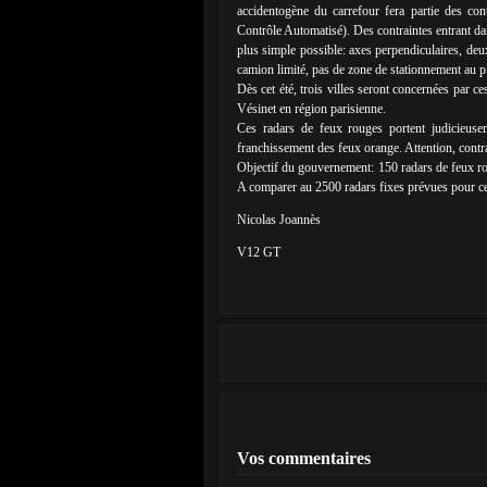
accidentogène du carrefour fera partie des con
Contrôle Automatisé). Des contraintes entrant dan
plus simple possible: axes perpendiculaires, de
camion limité, pas de zone de stationnement au pi
Dès cet été, trois villes seront concernées par c
Vésinet en région parisienne.
Ces radars de feux rouges portent judicieuse
franchissement des feux orange. Attention, contra
Objectif du gouvernement: 150 radars de feux rou
A comparer au 2500 radars fixes prévues pour ce
Nicolas Joannès
V12 GT
Vos commentaires