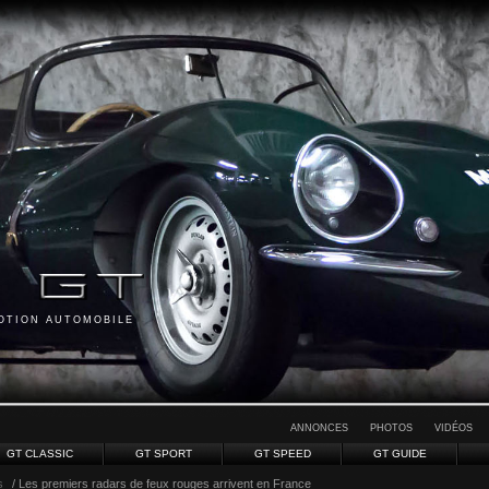
MOTION AUTOMOBILE
ANNONCES
PHOTOS
VIDÉOS
GT CLASSIC
GT SPORT
GT SPEED
GT GUIDE
s
/ Les premiers radars de feux rouges arrivent en France