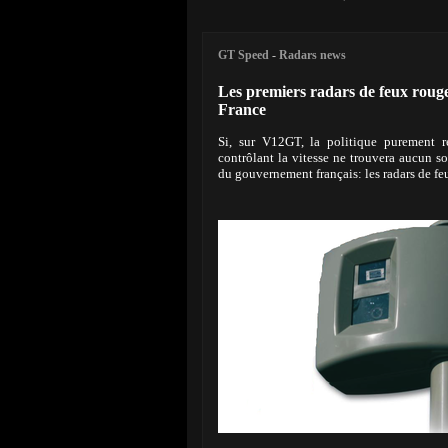
GT Speed
-
Radars news
Les premiers radars de feux rouge
France
Si, sur V12GT, la politique purement 
contrôlant la vitesse ne trouvera aucun s
du gouvernement français: les radars de feux