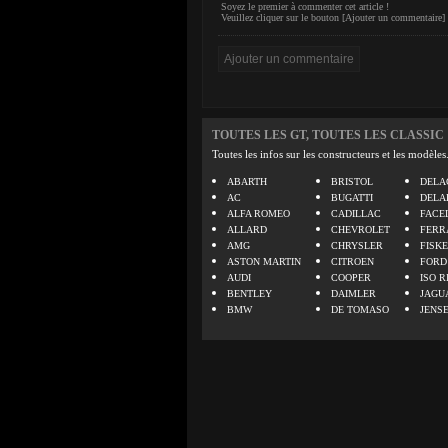
Soyez le premier à commenter cet article !
Veuillez cliquer sur le bouton [Ajouter un commentaire] 
TOUTES LES GT, TOUTES LES CLASSIC
Toutes les infos sur les constructeurs et les modèles
ABARTH
BRISTOL
DELA
AC
BUGATTI
DELA
ALFA ROMEO
CADILLAC
FACE
ALLARD
CHEVROLET
FERR
AMG
CHRYSLER
FISK
ASTON MARTIN
CITROEN
FORD
AUDI
COOPER
ISO R
BENTLEY
DAIMLER
JAGU
BMW
DE TOMASO
JENS