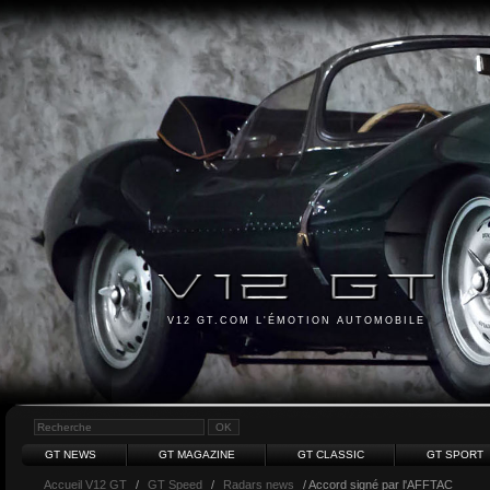
V12 GT.COM L'ÉMOTION AUTOMOBILE
GT NEWS
GT MAGAZINE
GT CLASSIC
GT SPORT
Accueil V12 GT
/
GT Speed
/
Radars news
/ Accord signé par l'AFFTAC