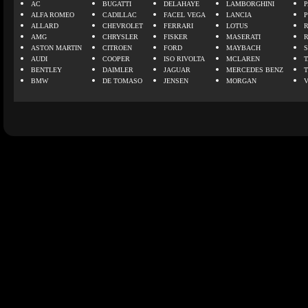
AC
BUGATTI
DELAHAYE
LAMBORGHINI
P
ALFA ROMEO
CADILLAC
FACEL VEGA
LANCIA
ALLARD
CHEVROLET
FERRARI
LOTUS
AMG
CHRYSLER
FISKER
MASERATI
ASTON MARTIN
CITROEN
FORD
MAYBACH
AUDI
COOPER
ISO RIVOLTA
MCLAREN
BENTLEY
DAIMLER
JAGUAR
MERCEDES BENZ
BMW
DE TOMASO
JENSEN
MORGAN