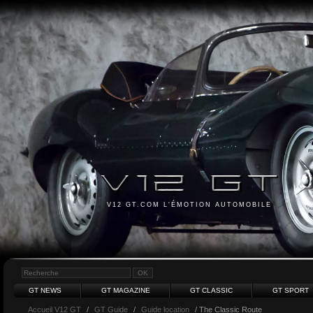
V12 GT.COM L'ÉMOTION AUTOMOBILE
GT NEWS
GT MAGAZINE
GT CLASSIC
GT SPORT
Accueil V12 GT
/
GT Guide
/
Guide location
/ The Classic Route