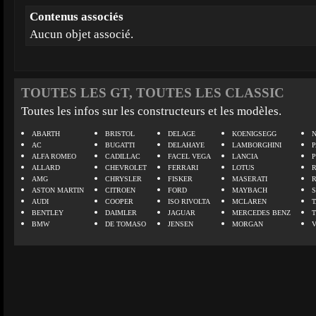
Contenus associés
Aucun objet associé.
TOUTES LES GT, TOUTES LES CLASSIC
Toutes les infos sur les constructeurs et les modèles.
ABARTH
BRISTOL
DELAGE
KOENIGSEGG
N
AC
BUGATTI
DELAHAYE
LAMBORGHINI
P
ALFA ROMEO
CADILLAC
FACEL VEGA
LANCIA
ALLARD
CHEVROLET
FERRARI
LOTUS
AMG
CHRYSLER
FISKER
MASERATI
ASTON MARTIN
CITROEN
FORD
MAYBACH
AUDI
COOPER
ISO RIVOLTA
MCLAREN
BENTLEY
DAIMLER
JAGUAR
MERCEDES BENZ
BMW
DE TOMASO
JENSEN
MORGAN