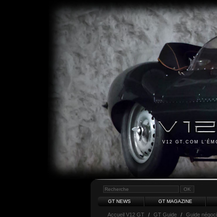
V12 GT.COM L'É
GT NEWS
GT MAGAZINE
Accueil V12 GT
/
GT Guide
/
Guide négoci