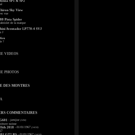
Monza SP1 & SP2
sé
Chiron Sky View
vec vue
88 Pista Spider
abriolet de la marque
ini Aventador LP770-4 SVJ
u J
Divo
le ?
IE VIDEOS
IE PHOTOS
TE DES MONTRES
A
ERS COMMENTAIRES
 G601
- jamijoe
(5/04)
oiture suisse
fith 2018
- 01/01/1967
(14/10)
67
991 GT2 RS
- 01/01/1967
(14/10)