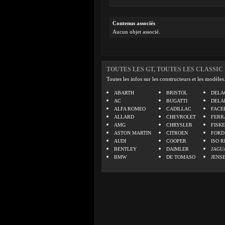
Contenus associés
Aucun objet associé.
TOUTES LES GT, TOUTES LES CLASSIC
Toutes les infos sur les constructeurs et les modèles
ABARTH
BRISTOL
DELA
AC
BUGATTI
DELA
ALFA ROMEO
CADILLAC
FACE
ALLARD
CHEVROLET
FERR
AMG
CHRYSLER
FISK
ASTON MARTIN
CITROEN
FORD
AUDI
COOPER
ISO R
BENTLEY
DAIMLER
JAGU
BMW
DE TOMASO
JENS