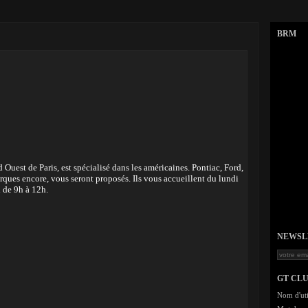
BRM
Ouest de Paris, est spécialisé dans les américaines. Pontiac, Ford,
rques encore, vous seront proposés. Ils vous accueillent du lundi
 de 9h à 12h.
NEWSLET
GT CL
Nom d'uti