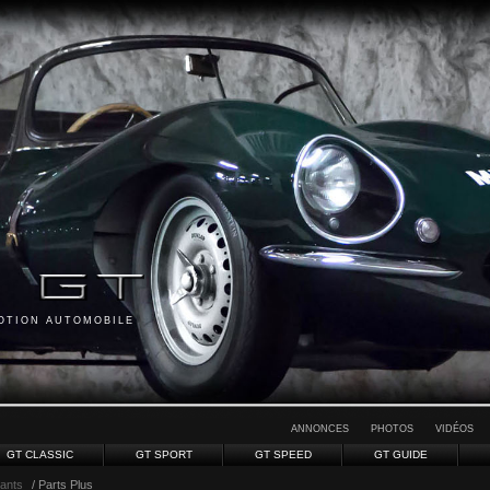
MOTION AUTOMOBILE
ANNONCES
PHOTOS
VIDÉOS
GT CLASSIC
GT SPORT
GT SPEED
GT GUIDE
ants
/ Parts Plus