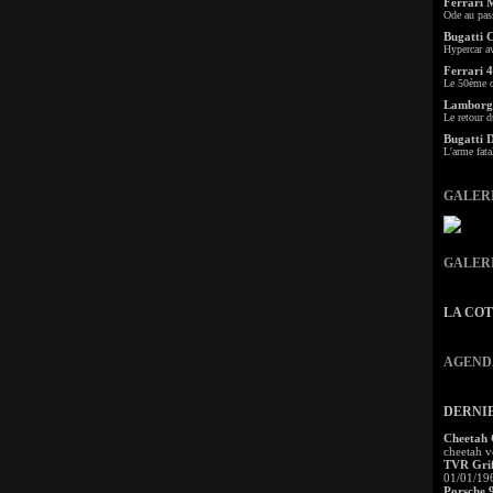
Ferrari 
Ode au pas
Bugatti 
Hypercar a
Ferrari 4
Le 50ème c
Lamborgh
Le retour d
Bugatti 
L'arme fata
GALER
GALER
LA CO
AGEND
DERNI
Cheetah
cheetah v
TVR Grif
01/01/19
Porsche 