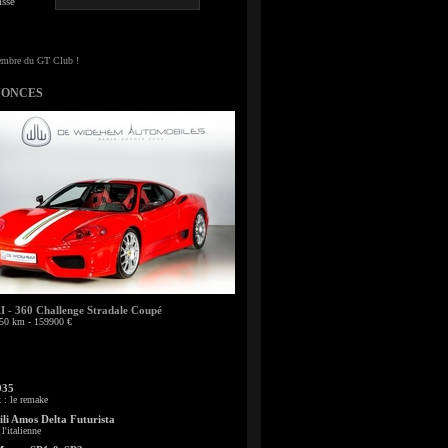
sse
NONCES
- 360 Challenge Stradale Coupé
50 km - 159900 €
935
: le remake
li Amos Delta Futurista
l'italienne