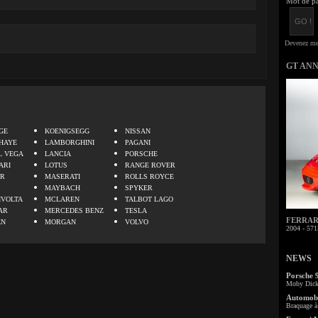
Mot de pa
GT AN
.
GE
KOENIGSEGG
NISSAN
HAYE
LAMBORGHINI
PAGANI
L VEGA
LANCIA
PORSCHE
ARI
LOTUS
RANGE ROVER
ER
MASERATI
ROLLS ROYCE
MAYBACH
SPYKER
IVOLTA
MCLAREN
TALBOT LAGO
AR
MERCEDES BENZ
TESLA
FERRARI 
EN
MORGAN
VOLVO
2004 - 571
NEWS
Porsche 
Moby Dick 
Automobi
Braquage à 