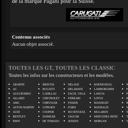
de la marque Pagani pour la Suisse.
Contenus associés
Aucun objet associé.
TOUTES LES GT, TOUTES LES CLASSIC
Toutes les infos sur les constructeurs et les modèles.
ABARTH
BRISTOL
DELAGE
KOENIGSEGG
N
AC
BUGATTI
DELAHAYE
LAMBORGHINI
P
ALFA ROMEO
CADILLAC
FACEL VEGA
LANCIA
ALLARD
CHEVROLET
FERRARI
LOTUS
AMG
CHRYSLER
FISKER
MASERATI
ASTON MARTIN
CITROEN
FORD
MAYBACH
AUDI
COOPER
ISO RIVOLTA
MCLAREN
BENTLEY
DAIMLER
JAGUAR
MERCEDES BENZ
BMW
DE TOMASO
JENSEN
MORGAN