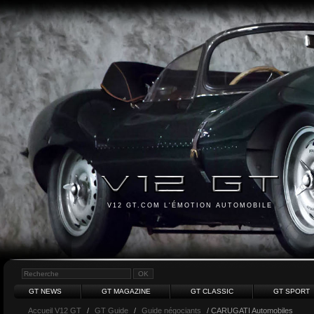
V12 GT.COM L'ÉMOTION AUTOMOBILE
GT NEWS
GT MAGAZINE
GT CLASSIC
GT SPORT
Accueil V12 GT
/
GT Guide
/
Guide négociants
/ CARUGATI Automobiles