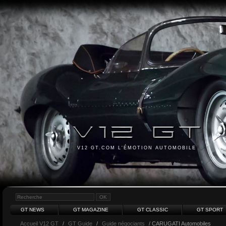
V12 GT.COM L'ÉMOTION AUTOMOBILE
GT NEWS
GT MAGAZINE
GT CLASSIC
GT SPORT
Accueil V12 GT
/
GT Guide
/
Guide négociants
/ CARUGATI Automobiles