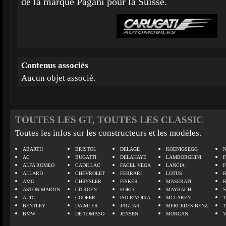
de la marque Pagani pour la Suisse.
Contenus associés
Aucun objet associé.
TOUTES LES GT, TOUTES LES CLASSIC
Toutes les infos sur les constructeurs et les modèles.
ABARTH
BRISTOL
DELAGE
KOENIGSEGG
N
AC
BUGATTI
DELAHAYE
LAMBORGHINI
P
ALFA ROMEO
CADILLAC
FACEL VEGA
LANCIA
ALLARD
CHEVROLET
FERRARI
LOTUS
AMG
CHRYSLER
FISKER
MASERATI
ASTON MARTIN
CITROEN
FORD
MAYBACH
AUDI
COOPER
ISO RIVOLTA
MCLAREN
BENTLEY
DAIMLER
JAGUAR
MERCEDES BENZ
BMW
DE TOMASO
JENSEN
MORGAN