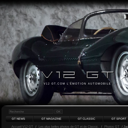
V12 GT.COM L'ÉMOTION AUTOMOBILE
GT NEWS
GT MAGAZINE
GT CLASSIC
GT SPORT
Accueil V12 GT
/
Les plus belles photos de GT et de Classic.
/
Photos GT
/ Ja