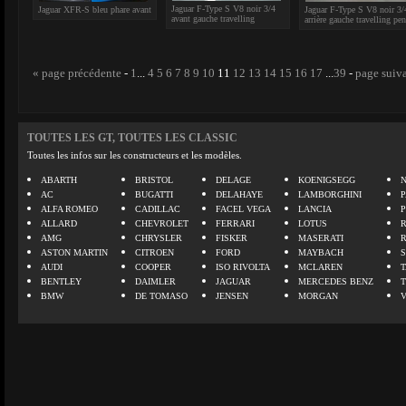
Jaguar F-Type S V8 noir 3/4
Jaguar XFR-S bleu phare avant
Jaguar F-Type S V8 noir 3/
avant gauche travelling
arrière gauche travelling pe
« page précédente
-
1
...
4
5
6
7
8
9
10
11
12
13
14
15
16
17
...
39
-
page suiv
TOUTES LES GT, TOUTES LES CLASSIC
Toutes les infos sur les constructeurs et les modèles.
ABARTH
BRISTOL
DELAGE
KOENIGSEGG
N
AC
BUGATTI
DELAHAYE
LAMBORGHINI
P
ALFA ROMEO
CADILLAC
FACEL VEGA
LANCIA
ALLARD
CHEVROLET
FERRARI
LOTUS
AMG
CHRYSLER
FISKER
MASERATI
ASTON MARTIN
CITROEN
FORD
MAYBACH
AUDI
COOPER
ISO RIVOLTA
MCLAREN
BENTLEY
DAIMLER
JAGUAR
MERCEDES BENZ
BMW
DE TOMASO
JENSEN
MORGAN