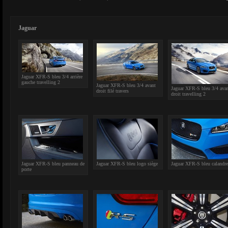
Jaguar
Jaguar XFR-S bleu 3/4 arrière
gauche travelling 2
Jaguar XFR-S bleu 3/4 avant
Jaguar XFR-S bleu 3/4 ava
droit filé travers
droit travelling 2
Jaguar XFR-S bleu panneau de
Jaguar XFR-S bleu logo siège
Jaguar XFR-S bleu calandre
porte