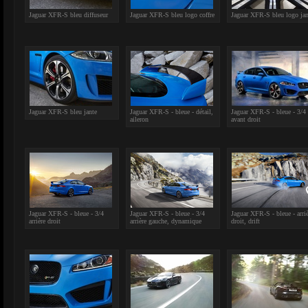
Jaguar XFR-S bleu diffuseur
Jaguar XFR-S bleu logo coffre
Jaguar XFR-S bleu logo jan
Jaguar XFR-S bleu jante
Jaguar XFR-S - bleue - détail,
Jaguar XFR-S - bleue - 3/4
aileron
avant droit
Jaguar XFR-S - bleue - 3/4
Jaguar XFR-S - bleue - 3/4
Jaguar XFR-S - bleue - arriè
arrière droit
arrière gauche, dynamique
droit, drift