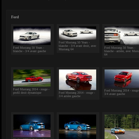
Ford
Ford Mustang 50 Years -
blanche - 3/4 avant droit, avec
Ford Mustang 50 Years -
Ford Mustang 50 Years -
Mustang 64
blanche - 3/4 avant gauche
blanche - arrière, avec Must
64
Ford Mustang 2014 - rouge -
Ford Mustang 2014 - rouge
profil droit dynamique
Ford Mustang 2014 - rouge -
3/4 avant gauche
3/4 arrière gauche