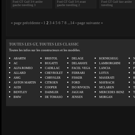
Ford GT Gulf 3/4 arrière
Ford GT Gulf 3/4 avant
Ford GT Gulf face arrière
gauche travelling 3
gauche travelling 2
travelling
« page précédente
-
1
2
3
4
5
6
7
8
...
14
-
page suivante »
TOUTES LES GT, TOUTES LES CLASSIC
Toutes les infos sur les constructeurs et les modèles.
ABARTH
BRISTOL
DELAGE
KOENIGSEGG
N
AC
BUGATTI
DELAHAYE
LAMBORGHINI
P
ALFA ROMEO
CADILLAC
FACEL VEGA
LANCIA
ALLARD
CHEVROLET
FERRARI
LOTUS
AMG
CHRYSLER
FISKER
MASERATI
ASTON MARTIN
CITROEN
FORD
MAYBACH
AUDI
COOPER
ISO RIVOLTA
MCLAREN
BENTLEY
DAIMLER
JAGUAR
MERCEDES BENZ
BMW
DE TOMASO
JENSEN
MORGAN