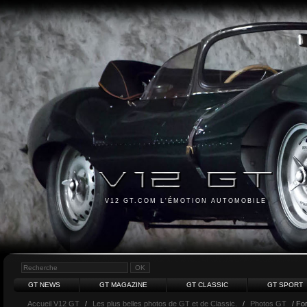
V12 GT.COM L'ÉMOTION AUTOMOBILE
GT NEWS
GT MAGAZINE
GT CLASSIC
GT SPORT
Accueil V12 GT
/
Les plus belles photos de GT et de Classic.
/
Photos GT
/ Fo