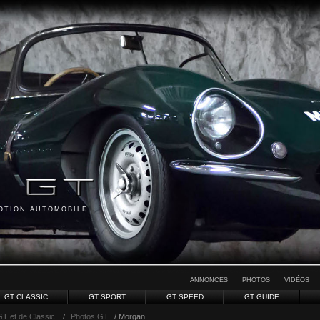
MOTION AUTOMOBILE
ANNONCES
PHOTOS
VIDÉOS
GT CLASSIC
GT SPORT
GT SPEED
GT GUIDE
GT et de Classic.
/
Photos GT
/ Morgan