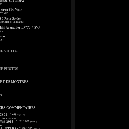
Monza SP1 & SP2
sé
Chiron Sky View
vec vue
88 Pista Spider
abriolet de la marque
ini Aventador LP770-4 SVJ
u J
Divo
le ?
IE VIDEOS
IE PHOTOS
TE DES MONTRES
A
ERS COMMENTAIRES
 G601
- jamijoe
(5/04)
oiture suisse
fith 2018
- 01/01/1967
(14/10)
67
991 GT2 RS
- 01/01/1967
(14/10)