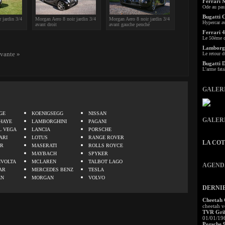
Ferrari 
Ode au pas
Bugatti 
 jardin 3/4
Morgan Aero 8 noir jardin 3/4
Morgan Aero 8 noir jardin 3/4
Hypercar a
avant droit
avant gauche penché
Ferrari 4
Le 50ème c
Lamborgh
ivante »
Le retour d
Bugatti 
L'arme fata
GALER
.
GE
KOENIGSEGG
NISSAN
GALER
HAYE
LAMBORGHINI
PAGANI
L VEGA
LANCIA
PORSCHE
ARI
LOTUS
RANGE ROVER
LA CO
ER
MASERATI
ROLLS ROYCE
MAYBACH
SPYKER
IVOLTA
MCLAREN
TALBOT LAGO
AGEND
AR
MERCEDES BENZ
TESLA
EN
MORGAN
VOLVO
DERNI
Cheetah
cheetah v
TVR Grif
01/01/19
Porsche 