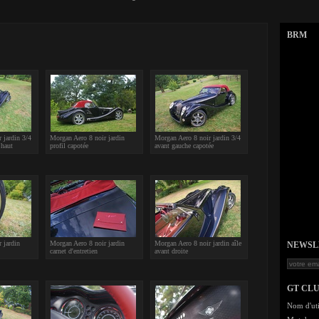
BRM
 jardin 3/4
Morgan Aero 8 noir jardin
Morgan Aero 8 noir jardin 3/4
 haut
profil capotée
avant gauche capotée
 jardin
Morgan Aero 8 noir jardin
Morgan Aero 8 noir jardin aîle
NEWSLET
carnet d'entretien
avant droite
GT CL
Nom d'uti