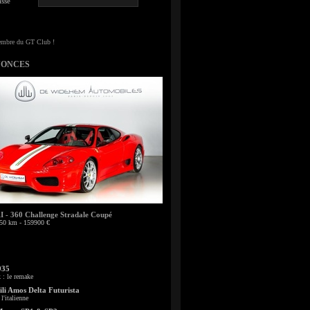
sse
NONCES
- 360 Challenge Stradale Coupé
50 km - 159900 €
935
: le remake
li Amos Delta Futurista
l'italienne