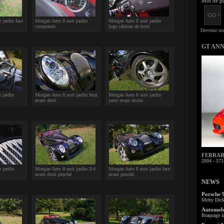
Mot de pa
 jardin face
Morgan Aero 8 noir jardin
Morgan Aero 8 noir jardin
compteurs
logo tableau de bord
GT AN
 jardin
Morgan Aero 8 noir jardin feux
Morgan Aero 8 noir jardin
avant droit
jante avant droite
FERRARI 
2004 - 571
 jardin
Morgan Aero 8 noir jardin 3/4
Morgan Aero 8 noir jardin face
avant droit penché
avant penché
NEWS
Porsche 
Moby Dick 
Automobi
Braquage à 