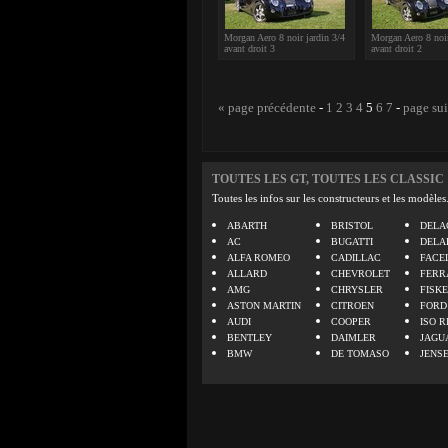
Morgan Aero 8 noir jardin 3/4
Morgan Aero 8 noir
avant droit 3
avant droit 2
« page précédente
-
1
2
3
4
5
6
7
-
page su
TOUTES LES GT, TOUTES LES CLASSIC
Toutes les infos sur les constructeurs et les modèles
ABARTH
BRISTOL
DELA
AC
BUGATTI
DELA
ALFA ROMEO
CADILLAC
FACE
ALLARD
CHEVROLET
FERR
AMG
CHRYSLER
FISK
ASTON MARTIN
CITROEN
FORD
AUDI
COOPER
ISO R
BENTLEY
DAIMLER
JAGU
BMW
DE TOMASO
JENS