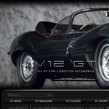
V12 GT.COM L'ÉMOTION AUTOMOBILE
GT NEWS
GT MAGAZINE
GT CLASSIC
GT SPORT
Accueil V12 GT
/
Les plus belles photos de GT et de Classic.
/
Classic docs
/ A