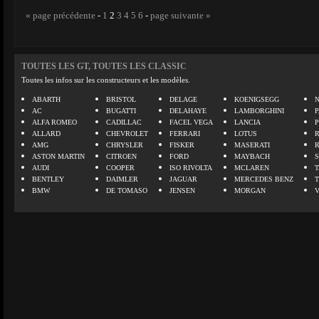
« page précédente
-
1
2
3
4
5
6
-
page suivante »
TOUTES LES GT, TOUTES LES CLASSIC
Toutes les infos sur les constructeurs et les modèles.
ABARTH
BRISTOL
DELAGE
KOENIGSEGG
N
AC
BUGATTI
DELAHAYE
LAMBORGHINI
P
ALFA ROMEO
CADILLAC
FACEL VEGA
LANCIA
ALLARD
CHEVROLET
FERRARI
LOTUS
AMG
CHRYSLER
FISKER
MASERATI
ASTON MARTIN
CITROEN
FORD
MAYBACH
AUDI
COOPER
ISO RIVOLTA
MCLAREN
BENTLEY
DAIMLER
JAGUAR
MERCEDES BENZ
BMW
DE TOMASO
JENSEN
MORGAN