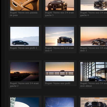
Bugatti Veyron noir panneau
Bugatti Veyron noir 3/4 avant
Bugatti Veyron noir 3/4 ava
de porte
gauche 5
gauche 4
Bugatti Veyron noir profil 2
Bugatti Veyron noir 3/4 avant
Bugatti Veyron noir 3/4 ava
droit 4
droit 3
Bugatti Veyron noir 3/4 avant
Bugatti Veyron noir profil
Bugatti Veyron noir 3/4 ava
gauche 2
droit debout