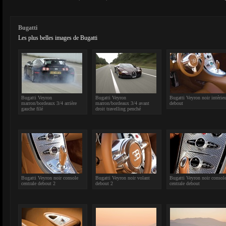
Bugatti
Les plus belles images de Bugatti
Bugatti Veyron
Bugatti Veyron
Bugatti Veyron noir intérieu
marron/bordeaux 3/4 arrière
marron/bordeaux 3/4 avant
debout
gauche filé
droit travelling penché
Bugatti Veyron noir console
Bugatti Veyron noir volant
Bugatti Veyron noir consol
centrale debout 2
debout 2
centrale debout