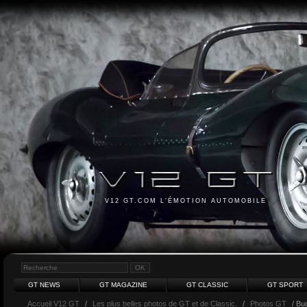
V12 GT.COM L'ÉMOTION AUTOMOBILE
GT NEWS
GT MAGAZINE
GT CLASSIC
GT SPORT
Accueil V12 GT
/
Les plus belles photos de GT et de Classic.
/
Photos GT
/ Bug