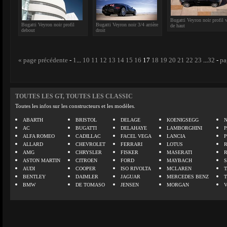
Bugatti Veyron noir profil 
Bugatti Veyron noir profil
Bugatti Veyron noir 3/4 arrière
de haut
debout
droit
« page précédente
-
1
...
10
11
12
13
14
15
16
17
18
19
20
21
22
23
...
32
-
pa
TOUTES LES GT, TOUTES LES CLASSIC
Toutes les infos sur les constructeurs et les modèles.
ABARTH
BRISTOL
DELAGE
KOENIGSEGG
N
AC
BUGATTI
DELAHAYE
LAMBORGHINI
P
ALFA ROMEO
CADILLAC
FACEL VEGA
LANCIA
ALLARD
CHEVROLET
FERRARI
LOTUS
AMG
CHRYSLER
FISKER
MASERATI
ASTON MARTIN
CITROEN
FORD
MAYBACH
AUDI
COOPER
ISO RIVOLTA
MCLAREN
BENTLEY
DAIMLER
JAGUAR
MERCEDES BENZ
BMW
DE TOMASO
JENSEN
MORGAN