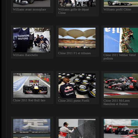
Williams avant monoplace
Williams grille de départ
Williams profil Chine
Chine
Chine 2011 F1 et tribunes
Williams Barichello
Chine 2011 Webber Vettel
podium
Chine 2011 Red Bull face
Chine 2011 pneus Pirelli
Chine 2011 McLaren
Hamilton et Button