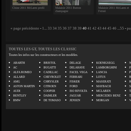
Chine 2011 McLaren profil
Malaisie 2011 Button
Malaisie 2011 McLaren et
champagne
Ferrari
« page précédente
-
1
...
33
34
35
36
37
38
39
40
41
42
43
44
45
46
...
55
-
pa
TOUTES LES GT, TOUTES LES CLASSIC
Toutes les infos sur les constructeurs et les modèles.
ABARTH
BRISTOL
DELAGE
KOENIGSEGG
N
AC
BUGATTI
DELAHAYE
LAMBORGHINI
P
ALFA ROMEO
CADILLAC
FACEL VEGA
LANCIA
ALLARD
CHEVROLET
FERRARI
LOTUS
AMG
CHRYSLER
FISKER
MASERATI
ASTON MARTIN
CITROEN
FORD
MAYBACH
AUDI
COOPER
ISO RIVOLTA
MCLAREN
BENTLEY
DAIMLER
JAGUAR
MERCEDES BENZ
BMW
DE TOMASO
JENSEN
MORGAN