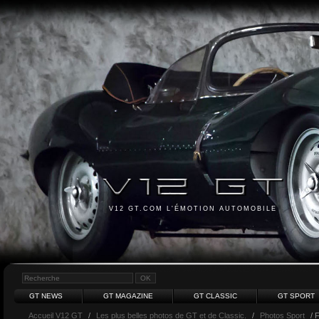
V12 GT.COM L'ÉMOTION AUTOMOBILE
GT NEWS
GT MAGAZINE
GT CLASSIC
GT SPORT
Accueil V12 GT
/
Les plus belles photos de GT et de Classic.
/
Photos Sport
/ 